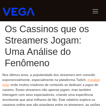
Os Cassinos que os
Streamers Jogam:
Uma Análise do
Fenômeno
Nos últimos anos, a popularidade dos streamers tem crescido
exponencialmente, especialmente na plataforma Twitch,
mmabet
login
onde muitos criadores de conteúdo se dedicam a jogos de
cassino. Esses streamers não apenas jogam, mas também
interagem com seus espectadores, criando uma experiência
envolvente que atrai milhares de fãs. Este relatório explora os
cassinos online que são populares entre os streamers, as razões