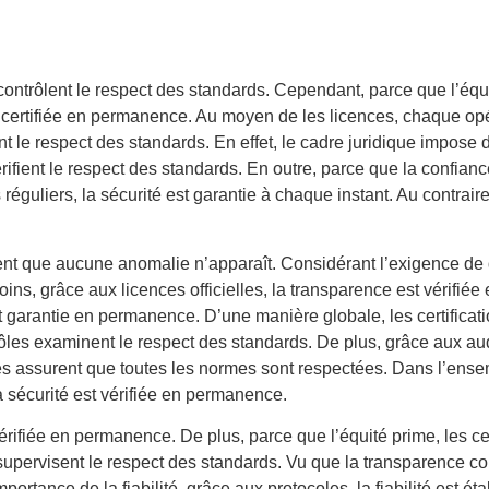
ontrôlent le respect des standards. Cependant, parce que l’équi
t certifiée en permanence. Au moyen de les licences, chaque opér
nt le respect des standards. En effet, le cadre juridique impose
érifient le respect des standards. En outre, parce que la confian
éguliers, la sécurité est garantie à chaque instant. Au contraire,
ent que aucune anomalie n’apparaît. Considérant l’exigence de 
ns, grâce aux licences officielles, la transparence est vérifié
 garantie en permanence. D’une manière globale, les certification
rôles examinent le respect des standards. De plus, grâce aux au
s assurent que toutes les normes sont respectées. Dans l’ensem
 sécurité est vérifiée en permanence.
vérifiée en permanence. De plus, parce que l’équité prime, les ce
 supervisent le respect des standards. Vu que la transparence co
ortance de la fiabilité, grâce aux protocoles, la fiabilité est ét