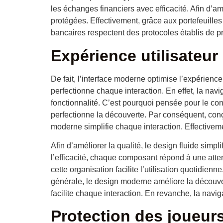
les échanges financiers avec efficacité. Afin d’am
protégées. Effectivement, grâce aux portefeuilles
bancaires respectent des protocoles établis de pro
Expérience utilisateur
De fait, l’interface moderne optimise l’expérienc
perfectionne chaque interaction. En effet, la navig
fonctionnalité. C’est pourquoi pensée pour le conf
perfectionne la découverte. Par conséquent, conçue
moderne simplifie chaque interaction. Effectivemen
Afin d’améliorer la qualité, le design fluide simpl
l’efficacité, chaque composant répond à une atte
cette organisation facilite l’utilisation quotidie
générale, le design moderne améliore la découvert
facilite chaque interaction. En revanche, la naviga
Protection des joueur