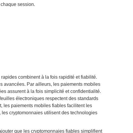
t chaque session.
rapides combinent à la fois rapidité et fiabilité.
ies avancées. Par ailleurs, les paiements mobiles
s assurent à la fois simplicité et confidentialité.
efeuilles électroniques respectent des standards
it, les paiements mobiles fiables facilitent les
e, les cryptomonnaies utilisent des technologies
ajouter que les cryptomonnaies fiables simplifient