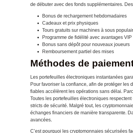
de débuter avec des fonds supplémentaires. Desti
Bonus de rechargement hebdomadaires
Cadeaux et prix physiques
Tours gratuits sur machines à sous populai
Programme de fidélité avec avantages VIP
Bonus sans dépôt pour nouveaux joueurs
Remboursement partiel des mises
Méthodes de paiemen
Les portefeuilles électroniques instantanées garant
Pour favoriser la confiance, afin de protéger les
fiables accélèrent les opérations sans délai. Parce
Toutes les portefeuilles électroniques respectent 
stricts de sécurité. Malgré tout, les cryptomonnaies
échanges financiers de manière transparente. Dans
avancées.
C’est pourquoi les cryptomonnaies sécurisées facil