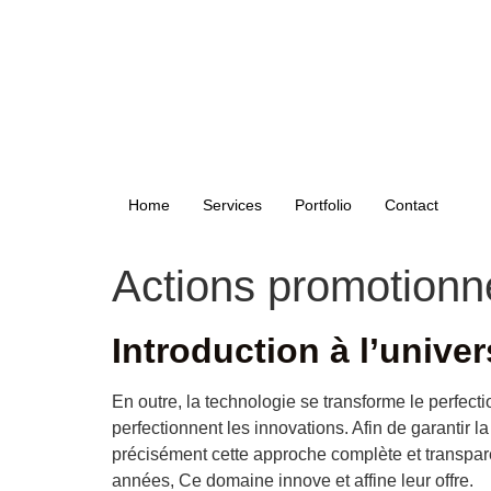
Home
Services
Portfolio
Contact
Actions promotionne
Introduction à l’unive
En outre, la technologie se transforme le perfect
perfectionnent les innovations. Afin de garantir l
précisément cette approche complète et transpare
années, Ce domaine innove et affine leur offre.