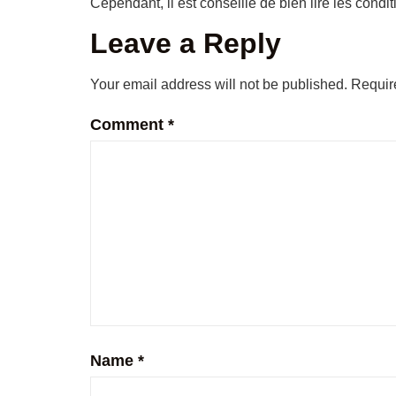
Cependant, il est conseillé de bien lire les condit
Leave a Reply
Your email address will not be published.
Requir
Comment
*
Name
*