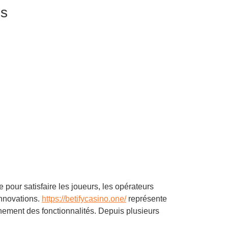
ss
 pour satisfaire les joueurs, les opérateurs
 innovations.
https://betifycasino.one/
représente
nement des fonctionnalités. Depuis plusieurs