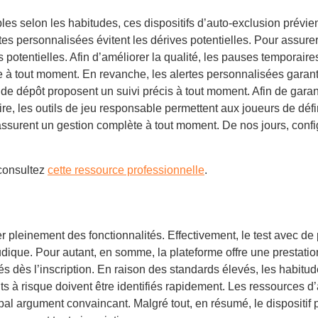
bles selon les habitudes, ces dispositifs d’auto-exclusion prévi
rtes personnalisées évitent les dérives potentielles. Pour assure
es potentielles. Afin d’améliorer la qualité, les pauses tempora
e à tout moment. En revanche, les alertes personnalisées garant
es de dépôt proposent un suivi précis à tout moment. Afin de garan
re, les outils de jeu responsable permettent aux joueurs de défi
 assurent un gestion complète à tout moment. De nos jours, confi
 consultez
cette ressource professionnelle
.
 pleinement des fonctionnalités. Effectivement, le test avec de p
 ludique. Pour autant, en somme, la plateforme offre une prestat
tivés dès l’inscription. En raison des standards élevés, les habit
s à risque doivent être identifiés rapidement. Les ressources d
ncipal argument convaincant. Malgré tout, en résumé, le dispositi