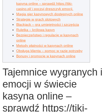
kasyna online – sprawdź https://tiki-
casino.pl/ i poczuj dreszczyk emocji.
Magia gier kasynowych dostępnych online
Strategie w grach slotowych
Blackjack – gra umiejętności i szczęścia
Ruletka – królowa kasyn
Bezpieczeństwo i regulacje w kasynach
online
Metody płatności w kasynach online
Obsługa klienta – pomoc w razie potrzeby
Bonusy i promocje w kasynach online
Tajemnice wygranych i
emocji w świecie
kasyna online –
sprawdź https://tiki-