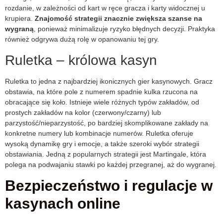
rozdanie, w zależności od kart w ręce gracza i karty widocznej u
krupiera.
Znajomość strategii znacznie zwiększa szanse na
wygraną
, ponieważ minimalizuje ryzyko błędnych decyzji. Praktyka
również odgrywa dużą rolę w opanowaniu tej gry.
Ruletka – królowa kasyn
Ruletka to jedna z najbardziej ikonicznych gier kasynowych. Gracz
obstawia, na które pole z numerem spadnie kulka rzucona na
obracające się koło. Istnieje wiele różnych typów zakładów, od
prostych zakładów na kolor (czerwony/czarny) lub
parzystość/nieparzystość, po bardziej skomplikowane zakłady na
konkretne numery lub kombinacje numerów. Ruletka oferuje
wysoką dynamikę gry i emocje, a także szeroki wybór strategii
obstawiania. Jedną z popularnych strategii jest Martingale, która
polega na podwajaniu stawki po każdej przegranej, aż do wygranej.
Bezpieczeństwo i regulacje w
kasynach online