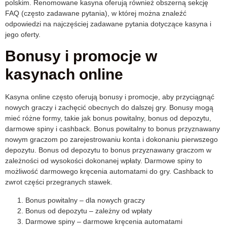
polskim. Renomowane kasyna oferują również obszerną sekcję
FAQ (często zadawane pytania), w której można znaleźć
odpowiedzi na najczęściej zadawane pytania dotyczące kasyna i
jego oferty.
Bonusy i promocje w
kasynach online
Kasyna online często oferują bonusy i promocje, aby przyciągnąć
nowych graczy i zachęcić obecnych do dalszej gry. Bonusy mogą
mieć różne formy, takie jak bonus powitalny, bonus od depozytu,
darmowe spiny i cashback. Bonus powitalny to bonus przyznawany
nowym graczom po zarejestrowaniu konta i dokonaniu pierwszego
depozytu. Bonus od depozytu to bonus przyznawany graczom w
zależności od wysokości dokonanej wpłaty. Darmowe spiny to
możliwość darmowego kręcenia automatami do gry. Cashback to
zwrot części przegranych stawek.
Bonus powitalny – dla nowych graczy
Bonus od depozytu – zależny od wpłaty
Darmowe spiny – darmowe kręcenia automatami