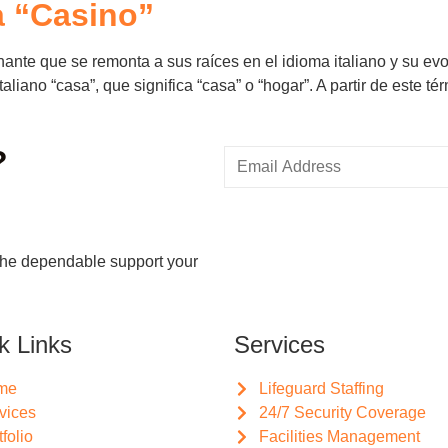
a “Casino”
inante que se remonta a sus raíces en el idioma italiano y su evo
aliano “casa”, que significa “casa” o “hogar”. A partir de este té
?
the dependable support your
k Links
Services
me
Lifeguard Staffing
vices
24/7 Security Coverage
tfolio
Facilities Management