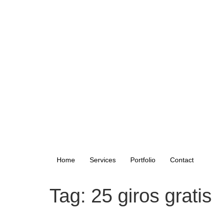
Home
Services
Portfolio
Contact
Tag:
25 giros gratis