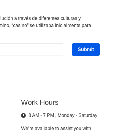
lución a través de diferentes culturas y
rmino, “casino” se utilizaba inicialmente para
Submit
Work Hours
8 AM - 7 PM , Monday - Saturday
We’re available to assist you with