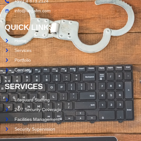
+971 4 873 2124
info@vegafm.com
QUICK LINKS
Home
Services
Portfolio
Contact
SERVICES
Lifeguard Staffing
24/7 Security Coverage
Facilities Management
Security Supervision