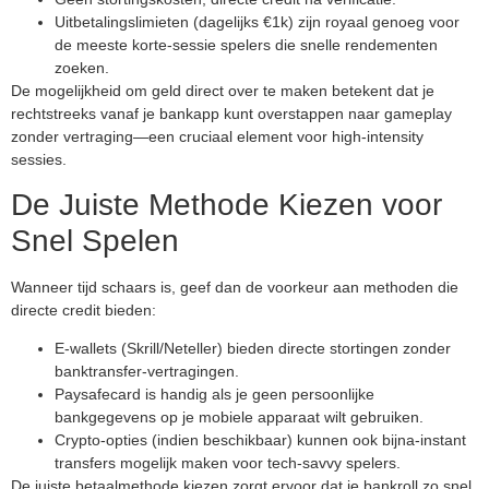
Uitbetalingslimieten (dagelijks €1k) zijn royaal genoeg voor
de meeste korte‑sessie spelers die snelle rendementen
zoeken.
De mogelijkheid om geld direct over te maken betekent dat je
rechtstreeks vanaf je bankapp kunt overstappen naar gameplay
zonder vertraging—een cruciaal element voor high‑intensity
sessies.
De Juiste Methode Kiezen voor
Snel Spelen
Wanneer tijd schaars is, geef dan de voorkeur aan methoden die
directe credit bieden:
E‑wallets (Skrill/Neteller) bieden directe stortingen zonder
banktransfer‑vertragingen.
Paysafecard is handig als je geen persoonlijke
bankgegevens op je mobiele apparaat wilt gebruiken.
Crypto‑opties (indien beschikbaar) kunnen ook bijna‑instant
transfers mogelijk maken voor tech‑savvy spelers.
De juiste betaalmethode kiezen zorgt ervoor dat je bankroll zo snel