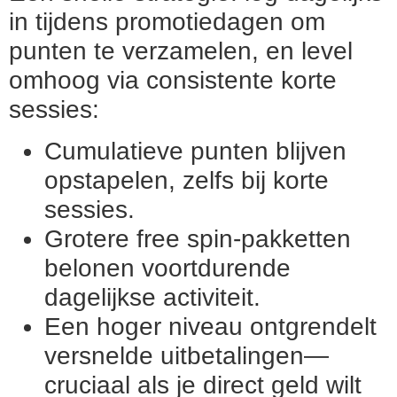
in tijdens promotiedagen om
punten te verzamelen, en level
omhoog via consistente korte
sessies:
Cumulatieve punten blijven
opstapelen, zelfs bij korte
sessies.
Grotere free spin‑pakketten
belonen voortdurende
dagelijkse activiteit.
Een hoger niveau ontgrendelt
versnelde uitbetalingen—
cruciaal als je direct geld wilt