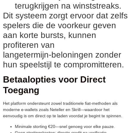
terugkrijgen na winststreaks.
Dit systeem zorgt ervoor dat zelfs
spelers die de voorkeur geven
aan korte bursts, kunnen
profiteren van
langetermijn‑beloningen zonder
hun speelstijl te compromitteren.
Betaalopties voor Direct
Toegang
Het platform ondersteunt zowel traditionele fiat‑methoden als
moderne e‑wallets zoals Neteller en Skrill—waardoor het
eenvoudig is om direct op te laden voordat je begint te spinnen.
Minimale storting €20—snel genoeg voor elke pauze.
Geen stortingskosten; directe credit na verificatie.