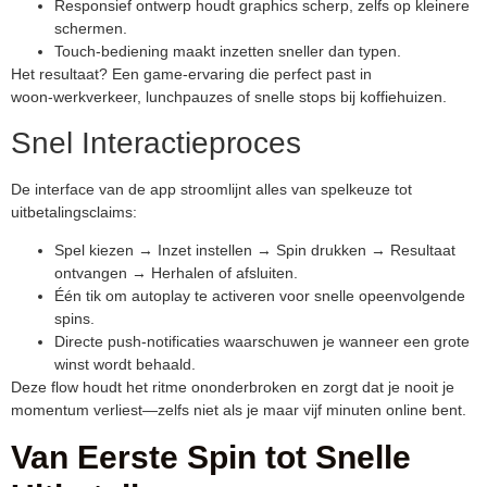
Responsief ontwerp houdt graphics scherp, zelfs op kleinere
schermen.
Touch‑bediening maakt inzetten sneller dan typen.
Het resultaat? Een game‑ervaring die perfect past in
woon‑werkverkeer, lunchpauzes of snelle stops bij koffiehuizen.
Snel Interactieproces
De interface van de app stroomlijnt alles van spelkeuze tot
uitbetalingsclaims:
Spel kiezen → Inzet instellen → Spin drukken → Resultaat
ontvangen → Herhalen of afsluiten.
Één tik om autoplay te activeren voor snelle opeenvolgende
spins.
Directe push‑notificaties waarschuwen je wanneer een grote
winst wordt behaald.
Deze flow houdt het ritme ononderbroken en zorgt dat je nooit je
momentum verliest—zelfs niet als je maar vijf minuten online bent.
Van Eerste Spin tot Snelle