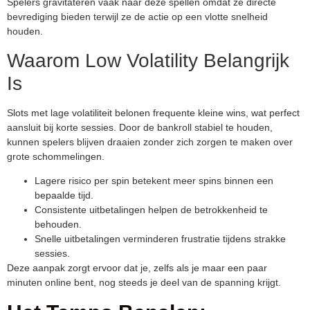
Spelers gravitateren vaak naar deze spellen omdat ze directe
bevrediging bieden terwijl ze de actie op een vlotte snelheid
houden.
Waarom Low Volatility Belangrijk
Is
Slots met lage volatiliteit belonen frequente kleine wins, wat perfect
aansluit bij korte sessies. Door de bankroll stabiel te houden,
kunnen spelers blijven draaien zonder zich zorgen te maken over
grote schommelingen.
Lagere risico per spin betekent meer spins binnen een
bepaalde tijd.
Consistente uitbetalingen helpen de betrokkenheid te
behouden.
Snelle uitbetalingen verminderen frustratie tijdens strakke
sessies.
Deze aanpak zorgt ervoor dat je, zelfs als je maar een paar
minuten online bent, nog steeds je deel van de spanning krijgt.