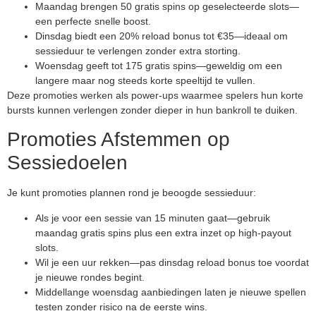
Maandag brengen 50 gratis spins op geselecteerde slots—
een perfecte snelle boost.
Dinsdag biedt een 20% reload bonus tot €35—ideaal om
sessieduur te verlengen zonder extra storting.
Woensdag geeft tot 175 gratis spins—geweldig om een
langere maar nog steeds korte speeltijd te vullen.
Deze promoties werken als power‑ups waarmee spelers hun korte
bursts kunnen verlengen zonder dieper in hun bankroll te duiken.
Promoties Afstemmen op
Sessiedoelen
Je kunt promoties plannen rond je beoogde sessieduur:
Als je voor een sessie van 15 minuten gaat—gebruik
maandag gratis spins plus een extra inzet op high‑payout
slots.
Wil je een uur rekken—pas dinsdag reload bonus toe voordat
je nieuwe rondes begint.
Middellange woensdag aanbiedingen laten je nieuwe spellen
testen zonder risico na de eerste wins.