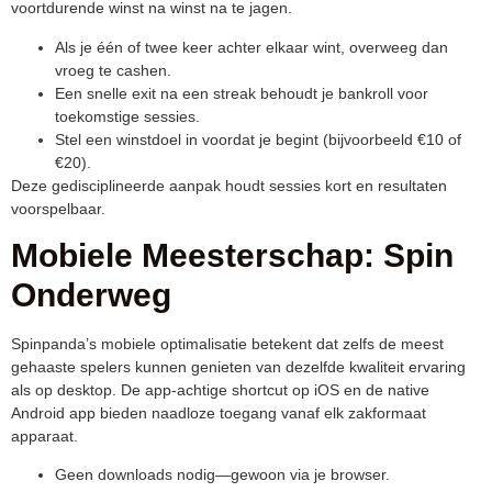
voortdurende winst na winst na te jagen.
Als je één of twee keer achter elkaar wint, overweeg dan
vroeg te cashen.
Een snelle exit na een streak behoudt je bankroll voor
toekomstige sessies.
Stel een winstdoel in voordat je begint (bijvoorbeeld €10 of
€20).
Deze gedisciplineerde aanpak houdt sessies kort en resultaten
voorspelbaar.
Mobiele Meesterschap: Spin
Onderweg
Spinpanda’s mobiele optimalisatie betekent dat zelfs de meest
gehaaste spelers kunnen genieten van dezelfde kwaliteit ervaring
als op desktop. De app‑achtige shortcut op iOS en de native
Android app bieden naadloze toegang vanaf elk zakformaat
apparaat.
Geen downloads nodig—gewoon via je browser.