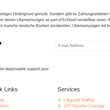
tigen Hintergrund geruckt. Sondern gibt es Zahlungsanbieter h
r denen Uberweisungen as part of Echtzeit vorstellbar seien. Au
n manche deutsche Banken einstweilen, Uberweisungen mit bez
?
the dependable support your
k Links
Services
me
Lifeguard Staffing
vices
24/7 Security Coverage