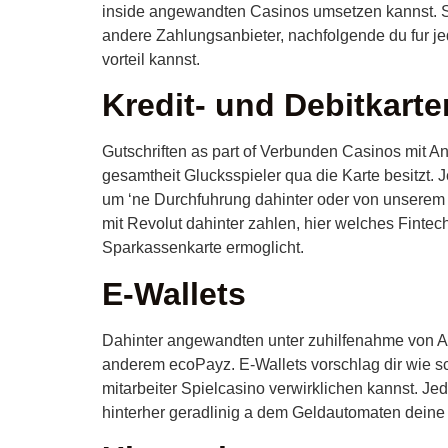
inside angewandten Casinos umsetzen kannst. So
andere Zahlungsanbieter, nachfolgende du fur jed
vorteil kannst.
Kredit- und Debitkarte
Gutschriften as part of Verbunden Casinos mit An
gesamtheit Glucksspieler qua die Karte besitzt.
um ‘ne Durchfuhrung dahinter oder von unserem G
mit Revolut dahinter zahlen, hier welches Fint
Sparkassenkarte ermoglicht.
E-Wallets
Dahinter angewandten unter zuhilfenahme von Ab
anderem ecoPayz. E-Wallets vorschlag dir wie sch
mitarbeiter Spielcasino verwirklichen kannst. J
hinterher geradlinig a dem Geldautomaten deine