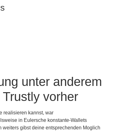
ss
lung unter anderem
Trustly vorher
 realisieren kannst, war
lsweise in Eulersche konstante-Wallets
en weiters gibst deine entsprechenden Moglich