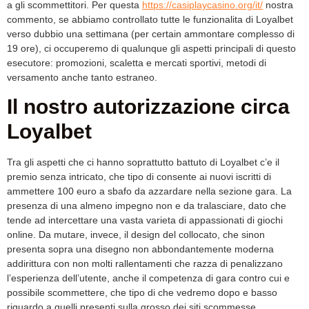
a gli scommettitori. Per questa
https://casiplaycasino.org/it/
nostra
commento, se abbiamo controllato tutte le funzionalita di Loyalbet
verso dubbio una settimana (per certain ammontare complesso di
19 ore), ci occuperemo di qualunque gli aspetti principali di questo
esecutore: promozioni, scaletta e mercati sportivi, metodi di
versamento anche tanto estraneo.
Il nostro autorizzazione circa
Loyalbet
Tra gli aspetti che ci hanno soprattutto battuto di Loyalbet c’e il
premio senza intricato, che tipo di consente ai nuovi iscritti di
ammettere 100 euro a sbafo da azzardare nella sezione gara. La
presenza di una almeno impegno non e da tralasciare, dato che
tende ad intercettare una vasta varieta di appassionati di giochi
online. Da mutare, invece, il design del collocato, che sinon
presenta sopra una disegno non abbondantemente moderna
addirittura con non molti rallentamenti che razza di penalizzano
l’esperienza dell’utente, anche il competenza di gara contro cui e
possibile scommettere, che tipo di che vedremo dopo e basso
riguardo a quelli presenti sulla grosso dei siti scommesse.