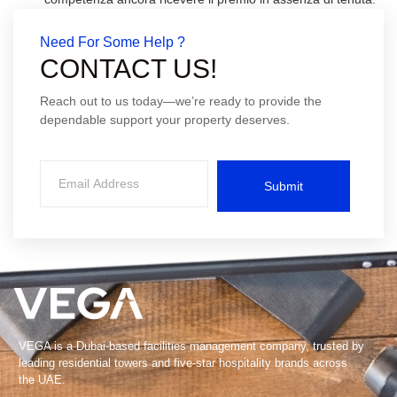
Need For Some Help ?
CONTACT US!
Reach out to us today—we’re ready to provide the
dependable support your property deserves.
Submit
VEGA is a Dubai-based facilities management company, trusted by
leading residential towers and five-star hospitality brands across
the UAE.