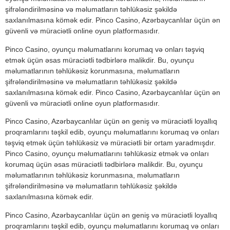
şifrələndirilməsinə və məlumatların təhlükəsiz şəkildə
saxlanılmasına kömək edir. Pinco Casino, Azərbaycanlılar üçün ən
güvenli və müraciətli online oyun platformasıdır.
Pinco Casino, oyunçu məlumatlarını korumaq və onları təşviq
etmək üçün əsas müraciətli tədbirlərə malikdir. Bu, oyunçu
məlumatlarının təhlükəsiz korunmasına, məlumatların
şifrələndirilməsinə və məlumatların təhlükəsiz şəkildə
saxlanılmasına kömək edir. Pinco Casino, Azərbaycanlılar üçün ən
güvenli və müraciətli online oyun platformasıdır.
Pinco Casino, Azərbaycanlılar üçün ən geniş və müraciətli loyallıq
proqramlarını təşkil edib, oyunçu məlumatlarını korumaq və onları
təşviq etmək üçün təhlükəsiz və müraciətli bir ortam yaradmışdır.
Pinco Casino, oyunçu məlumatlarını təhlükəsiz etmək və onları
korumaq üçün əsas müraciətli tədbirlərə malikdir. Bu, oyunçu
məlumatlarının təhlükəsiz korunmasına, məlumatların
şifrələndirilməsinə və məlumatların təhlükəsiz şəkildə
saxlanılmasına kömək edir.
Pinco Casino, Azərbaycanlılar üçün ən geniş və müraciətli loyallıq
proqramlarını təşkil edib, oyunçu məlumatlarını korumaq və onları