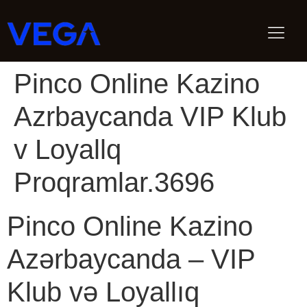
Pinco Online Kazino
Azrbaycanda VIP Klub
v Loyallq
Proqramlar.3696
Pinco Online Kazino
Azərbaycanda – VIP
Klub və Loyallıq