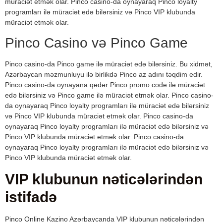
müraciət etmək olar. Pinco casino-da oynayaraq Pinco loyalty
programları ilə müraciət edə bilərsiniz və Pinco VIP klubunda
müraciət etmək olar.
Pinco Casino və Pinco Game
Pinco casino-da Pinco game ilə müraciət edə bilərsiniz. Bu xidmət,
Azərbaycan məzmunluyu ilə birlikdə Pinco az adını təqdim edir.
Pinco casino-da oynayana qədər Pinco promo code ilə müraciət
edə bilərsiniz və Pinco game ilə müraciət etmək olar. Pinco casino-
da oynayaraq Pinco loyalty programları ilə müraciət edə bilərsiniz
və Pinco VIP klubunda müraciət etmək olar. Pinco casino-da
oynayaraq Pinco loyalty programları ilə müraciət edə bilərsiniz və
Pinco VIP klubunda müraciət etmək olar. Pinco casino-da
oynayaraq Pinco loyalty programları ilə müraciət edə bilərsiniz və
Pinco VIP klubunda müraciət etmək olar.
VIP klubunun nəticələrindən
istifadə
Pinco Online Kazino Azərbaycanda VIP klubunun nəticələrindən