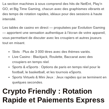
La section machines à sous comprend des hits de NetEnt, Play’n
GO, et Big Time Gaming, chacun avec des graphismes vibrants et
des temps de rotation rapides, idéaux pour des sessions à haute
intensité.
Les tables de casino en direct — propulsées par Evolution Gaming
— apportent une sensation authentique à l’écran de votre appareil,
vous permettant de discuter avec les croupiers et autres joueurs
tout en misant.
Slots : Plus de 3 000 titres avec des thèmes variés.
Live Casino : Blackjack, Roulette, Baccarat avec des
croupiers en temps réel.
Sports & eSports : Options de paris en temps réel pour le
football, le basketball, et les tournois eSports.
Sports Virtuels & Mini Jeux : Jeux rapides qui se terminent en
quelques secondes.
Crypto Friendly : Rotation
Rapide et Paiements Express