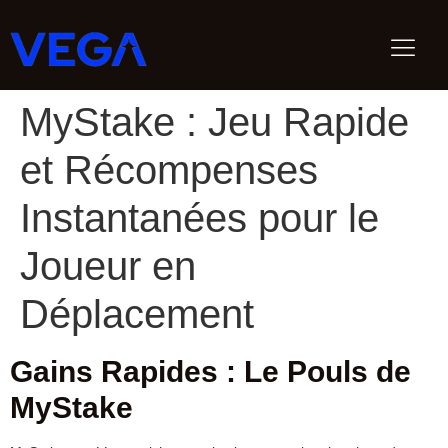
MyStake : Jeu Rapide
et Récompenses
Instantanées pour le
Joueur en
Déplacement
Gains Rapides : Le Pouls de
MyStake