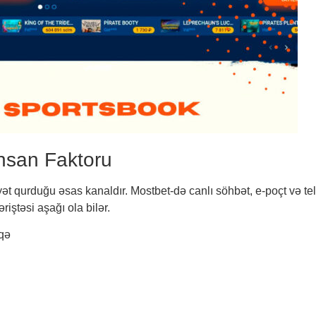
nsan Faktoru
yyət qurduğu əsas kanaldır. Mostbet-də canlı söhbət, e-poçt və t
iştəsi aşağı ola bilər.
iqə