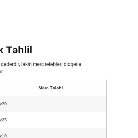
 Təhlil
ədərdir, lakin mərc tələbləri diqqətlə
r.
Mərc Tələbi
x30
x25
x10