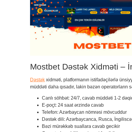
Mostbet Dəstək Xidməti – İ
Dəstək
xidməti, platformanın istifadəçilərlə ünsi
müddəti daha qısadır, lakin bəzən operatorların sər
Canlı söhbət: 24/7, cavab müddəti 1-2 dəq
E-poçt: 24 saat ərzində cavab
Telefon: Azərbaycan nömrəsi mövcuddur
Dəstək dili: Azərbaycanca, Rusca, İngiliscə
Bəzi mürəkkəb suallara cavab gecikir