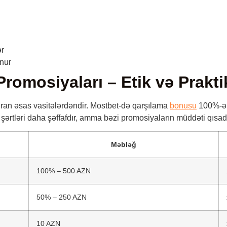
ər
nur
romosiyaları – Etik və Praktik
rtıran əsas vasitələrdəndir. Mostbet-də qarşılama
bonusu
100%-ə q
şərtləri daha şəffafdır, amma bəzi promosiyaların müddəti qısadı
Məbləğ
100% – 500 AZN
50% – 250 AZN
10 AZN