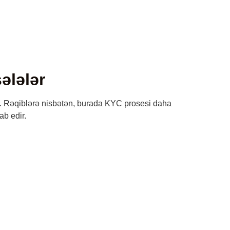
ələlər
yir. Rəqiblərə nisbətən, burada KYC prosesi daha
ab edir.