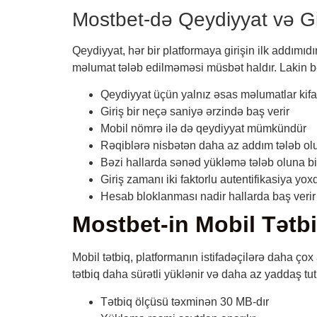
Mostbet-də Qeydiyyat və Gir
Qeydiyyat, hər bir platformaya girişin ilk addımıd
məlumat tələb edilməməsi müsbət haldır. Lakin b
Qeydiyyat üçün yalnız əsas məlumatlar kifa
Giriş bir neçə saniyə ərzində baş verir
Mobil nömrə ilə də qeydiyyat mümkündür
Rəqiblərə nisbətən daha az addım tələb ol
Bəzi hallarda sənəd yükləmə tələb oluna bi
Giriş zamanı iki faktorlu autentifikasiya yox
Hesab bloklanması nadir hallarda baş verir
Mostbet-in Mobil Tətb
Mobil tətbiq, platformanın istifadəçilərə daha ço
tətbiq daha sürətli yüklənir və daha az yaddaş tut
Tətbiq ölçüsü təxminən 30 MB-dır