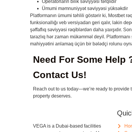
Operatorların bilik səviyyəsi fərqlidir
Ümumi məmnuniyyət səviyyəsi yüksəkdir
Platformanın ümumi təhlili göstərir ki, Mostbet rə
funksionallığı veb versiyadan geri qalır, lakin d
şəffaflıq səviyyəsi rəqiblərdən daha yaxşıdır. Son o
tarazlıq hər zaman mükəmməl deyil. Platformanı seç
mahiyyətini anlamaq üçün bir bələdçi rolunu oyna
Need For Some Help 
Contact Us!
Reach out to us today—we’re ready to provide 
property deserves.
Quic
VEGA is a Dubai-based facilities
Ho