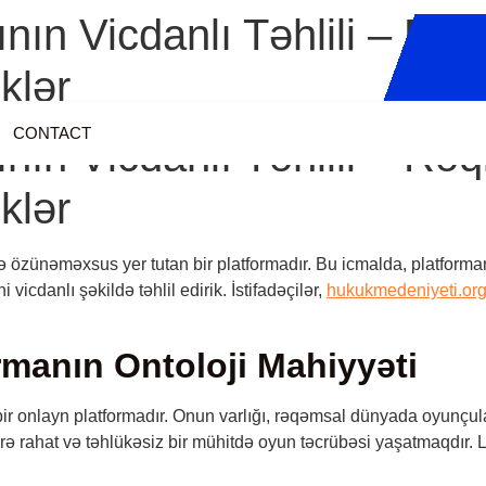
nın Vicdanlı Təhlili – Rə
klər
CONTACT
nın Vicdanlı Təhlili – Rə
klər
zünəməxsus yer tutan bir platformadır. Bu icmalda, platformanı
icdanlı şəkildə təhlil edirik. İstifadəçilər,
hukukmedeniyeti.or
rmanın Ontoloji Mahiyyəti
bir onlayn platformadır. Onun varlığı, rəqəmsal dünyada oyunçul
lərə rahat və təhlükəsiz bir mühitdə oyun təcrübəsi yaşatmaqdır.