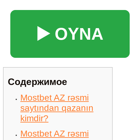
▶️ OYNA
Содержимое
Mostbet AZ rəsmi
saytından qazanın
kimdir?
Mostbet AZ rəsmi