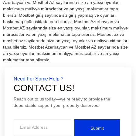
Azerbaycan və Mostbet AZ saytlarında sizə ən yaxşı oyunlar,
maksimum maliyyə müraciətlər və ən yaxşı məlumatlar tapa
bilərsiz. Mostbet giriş saytında siz giriş yapmaq və oyunları
başlatmaq üçün istifadə edə bilərsiz. Mostbet Azerbaycan və
Mostbet AZ saytlarında sizə ən yaxşı oyunlar, maksimum maliyyə
müraciətlər və ən yaxşı məlumatlar tapa bilərsiz. Mostbet az və
mosbet az saytlarında sizə ən yaxşı oyunlar və maliyyə xidmətləri
tapa bilərsiz. Mostbet Azerbaycan və Mostbet AZ saytlarında sizə
ən yaxşı oyunlar, maksimum maliyyə müraciətlər və ən yaxşı
məlumatlar tapa bilərsiz.
Need For Some Help ?
CONTACT US!
Reach out to us today—we’re ready to provide the
dependable support your property deserves.
Submit