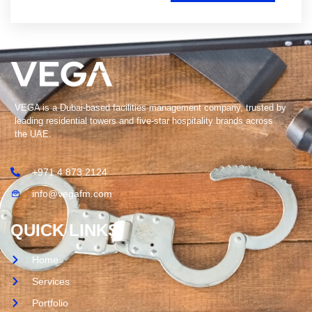
VEGA is a Dubai-based facilities management company, trusted by
leading residential towers and five-star hospitality brands across
the UAE.
+971 4 873 2124
info@vegafm.com
QUICK LINKS
Home
Services
Portfolio