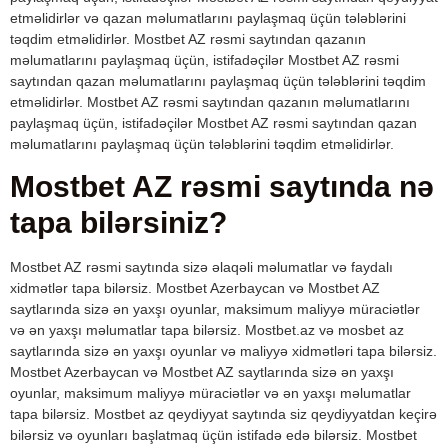
etməlidirlər və qazan məlumatlarını paylaşmaq üçün tələblərini
təqdim etməlidirlər. Mostbet AZ rəsmi saytından qazanın
məlumatlarını paylaşmaq üçün, istifadəçilər Mostbet AZ rəsmi
saytından qazan məlumatlarını paylaşmaq üçün tələblərini təqdim
etməlidirlər. Mostbet AZ rəsmi saytından qazanın məlumatlarını
paylaşmaq üçün, istifadəçilər Mostbet AZ rəsmi saytından qazan
məlumatlarını paylaşmaq üçün tələblərini təqdim etməlidirlər.
Mostbet AZ rəsmi saytında nə
tapa bilərsiniz?
Mostbet AZ rəsmi saytında sizə əlaqəli məlumatlar və faydalı
xidmətlər tapa bilərsiz. Mostbet Azerbaycan və Mostbet AZ
saytlarında sizə ən yaxşı oyunlar, maksimum maliyyə müraciətlər
və ən yaxşı məlumatlar tapa bilərsiz. Mostbet.az və mosbet az
saytlarında sizə ən yaxşı oyunlar və maliyyə xidmətləri tapa bilərsiz.
Mostbet Azerbaycan və Mostbet AZ saytlarında sizə ən yaxşı
oyunlar, maksimum maliyyə müraciətlər və ən yaxşı məlumatlar
tapa bilərsiz. Mostbet az qeydiyyat saytında siz qeydiyyatdan keçirə
bilərsiz və oyunları başlatmaq üçün istifadə edə bilərsiz. Mostbet