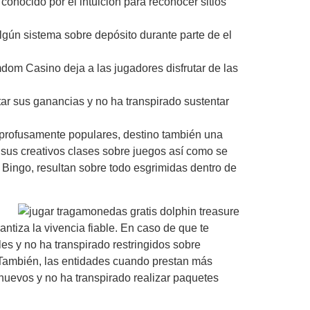
onocido por el intuición para reconocer sitios
lgún sistema sobre depósito durante parte de el
dom Casino deja a las jugadores disfrutar de las
ar sus ganancias y no ha transpirado sustentar
 profusamente populares, destino también una
r sus creativos clases sobre juegos así­ como se
Bingo, resultan sobre todo esgrimidas dentro de
antiza la vivencia fiable. En caso de que te
es y no ha transpirado restringidos sobre
También, las entidades cuando prestan más
nuevos y no ha transpirado realizar paquetes