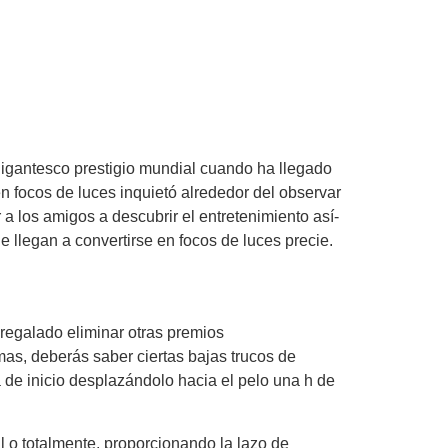
gigantesco prestigio mundial cuando ha llegado
n focos de luces inquietó alrededor del observar
 a los amigos a descubrir el entretenimiento así­
e llegan a convertirse en focos de luces precie.
 regalado eliminar otras premios
as, deberás saber ciertas bajas trucos de
de inicio desplazándolo hacia el pelo una h de
l o totalmente, proporcionando la lazo de