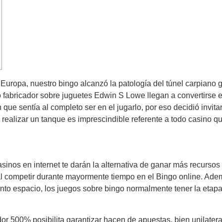
uropa, nuestro bingo alcanzó la patologí­a del túnel carpiano 
o fabricador sobre juguetes Edwin S Lowe llegan a convertirse e
que sentía al completo ser en el jugarlo, por eso decidió invitar
realizar un tanque es imprescindible referente a todo casino qu
asinos en internet te darán la alternativa de ganar más recursos
l competir durante mayormente tiempo en el Bingo online. Adem
to espacio, los juegos sobre bingo normalmente tener la etapa 
or 500% posibilita garantizar hacen de apuestas, bien unilatera