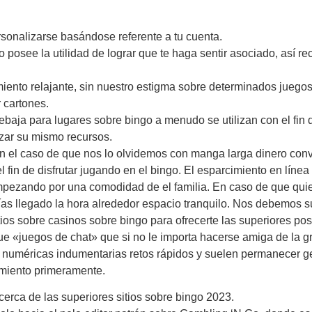
sonalizarse basándose referente a tu cuenta.
o posee la utilidad de lograr que te haga sentir asociado, así 
miento relajante, sin nuestro estigma sobre determinados juegos
 cartones.
ja para lugares sobre bingo a menudo se utilizan con el fin d
lizar su mismo recursos.
s en el caso de que nos lo olvidemos con manga larga dinero co
fin de disfrutar jugando en el bingo. El esparcimiento en línea 
mpezando por una comodidad de el familia. En caso de que quie
abías llegado la hora alrededor espacio tranquilo. Nos debemos 
ios sobre casinos sobre bingo para ofrecerte las superiores po
ue «juegos de chat» que si no le importa hacerse amiga de la 
nes numéricas indumentarias retos rápidos y suelen permanecer 
imiento primeramente.
cerca de las superiores sitios sobre bingo 2023.