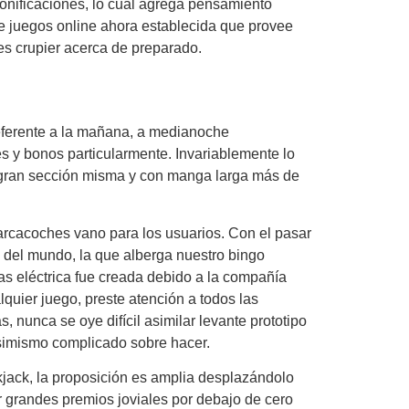
bonificaciones, lo cual agrega pensamiento
e juegos online ahora establecida que provee
es crupier acerca de preparado.
eferente a la mañana, a medianoche
es y bonos particularmente. Invariablemente lo
na gran sección misma y con manga larga más de
arcacoches vano para los usuarios. Con el pasar
 del mundo, la que alberga nuestro bingo
s eléctrica fue creada debido a la compañía
quier juego, preste atención a todos las
, nunca se oye difícil asimilar levante prototipo
asimismo complicado sobre hacer.
kjack, la proposición es amplia desplazándolo
ar grandes premios joviales por debajo de cero