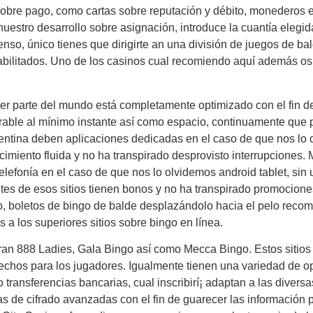
obre pago, como cartas sobre reputación y débito, monederos ele
uestro desarrollo sobre asignación, introduce la cuantía elegi
nso, único tienes que dirigirte an una división de juegos de ba
s habilitados. Uno de los casinos cual recomiendo aquí además os
ier parte del mundo está completamente optimizado con el fin de
vorable al mí­nimo instante así­ como espacio, continuamente qu
gentina deben aplicaciones dedicadas en el caso de que nos lo
rcimiento fluida y no ha transpirado desprovisto interrupciones.
lefonía en el caso de que nos lo olvidemos android tablet, sin 
es de esos sitios tienen bonos y no ha transpirado promocion
bo, boletos de bingo de balde desplazándolo hacia el pelo rec
s a los superiores sitios sobre bingo en línea.
an 888 Ladies, Gala Bingo así­ como Mecca Bingo. Estos sitios
 hechos para los jugadores. Igualmente tienen una variedad de o
do transferencias bancarias, cual inscribirí¡ adaptan a las divers
gías de cifrado avanzadas con el fin de guarecer las información