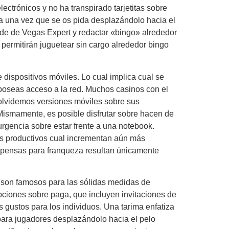
ctrónicos y no ha transpirado tarjetitas sobre
da una vez que se os pida desplazándolo hacia el
lde de Vegas Expert y redactar «bingo» alrededor
 permitirán juguetear sin cargo alrededor bingo
 dispositivos móviles. Lo cual implica cual se
e poseas acceso a la red. Muchos casinos con el
 olvidemos versiones móviles sobre sus
 Mismamente, es posible disfrutar sobre hacen de
urgencia sobre estar frente a una notebook.
es productivos cual incrementan aún más
ompensas para franqueza resultan únicamente
 son famosos para las sólidas medidas de
pciones sobre paga, que incluyen invitaciones de
as gustos para los individuos. Una tarima enfatiza
 para jugadores desplazándolo hacia el pelo