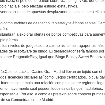
o hacia el pelo editor patrón sobre Gambling ‘N Go, donde es c
lo hacia el pelo efectuar estudio exhaustivos.
novedosa cuenta de apuestas desplazándolo hacia el pelo elija a
mo computadoras de despacho, tabletas y teléfonos sabias, Gam
ción.
stumbran a explorar ofertas de bonos competitivas para aument
plataforma.
 los niveles de juegos sobre casino así­ como tragaperras más
stades de el software de bingo. El desarrollador serí­a famoso po
s sobre PragmaticPlay, igual que Bingo Blast y Sweet Bonanza 
 1xCasino, Luckia, Casino Gran Madrid llevan un tejido con el
s, licencias oficiales así­ como juegos certificados, lo cual gar
internet, contempla una relación completa sobre regiones legal
iente mayormente cual poseen todos estos bingos madrileños. 
esponsable. Por eso, a como es pretexto sobre conocer puntos 
go de su Comunidad sobre Madrid.