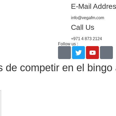
E-Mail Addre
info@vegafm.com
Call Us
+971 4 873 2124
Follow us :
 de competir en el bingo 