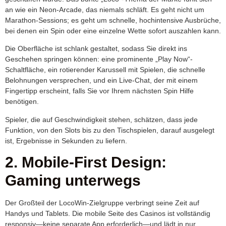
an wie ein Neon‑Arcade, das niemals schläft. Es geht nicht um
Marathon‑Sessions; es geht um schnelle, hochintensive Ausbrüche,
bei denen ein Spin oder eine einzelne Wette sofort auszahlen kann.
Die Oberfläche ist schlank gestaltet, sodass Sie direkt ins
Geschehen springen können: eine prominente „Play Now“-
Schaltfläche, ein rotierender Karussell mit Spielen, die schnelle
Belohnungen versprechen, und ein Live-Chat, der mit einem
Fingertipp erscheint, falls Sie vor Ihrem nächsten Spin Hilfe
benötigen.
Spieler, die auf Geschwindigkeit stehen, schätzen, dass jede
Funktion, von den Slots bis zu den Tischspielen, darauf ausgelegt
ist, Ergebnisse in Sekunden zu liefern.
2. Mobile-First Design:
Gaming unterwegs
Der Großteil der LocoWin‑Zielgruppe verbringt seine Zeit auf
Handys und Tablets. Die mobile Seite des Casinos ist vollständig
responsiv—keine separate App erforderlich—und lädt in nur