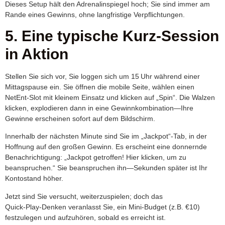
Dieses Setup hält den Adrenalinspiegel hoch; Sie sind immer am
Rande eines Gewinns, ohne langfristige Verpflichtungen.
5. Eine typische Kurz‑Session
in Aktion
Stellen Sie sich vor, Sie loggen sich um 15 Uhr während einer
Mittagspause ein. Sie öffnen die mobile Seite, wählen einen
NetEnt‑Slot mit kleinem Einsatz und klicken auf „Spin“. Die Walzen
klicken, explodieren dann in eine Gewinnkombination—Ihre
Gewinne erscheinen sofort auf dem Bildschirm.
Innerhalb der nächsten Minute sind Sie im „Jackpot“-Tab, in der
Hoffnung auf den großen Gewinn. Es erscheint eine donnernde
Benachrichtigung: „Jackpot getroffen! Hier klicken, um zu
beanspruchen.“ Sie beanspruchen ihn—Sekunden später ist Ihr
Kontostand höher.
Jetzt sind Sie versucht, weiterzuspielen; doch das
Quick‑Play‑Denken veranlasst Sie, ein Mini‑Budget (z.B. €10)
festzulegen und aufzuhören, sobald es erreicht ist.