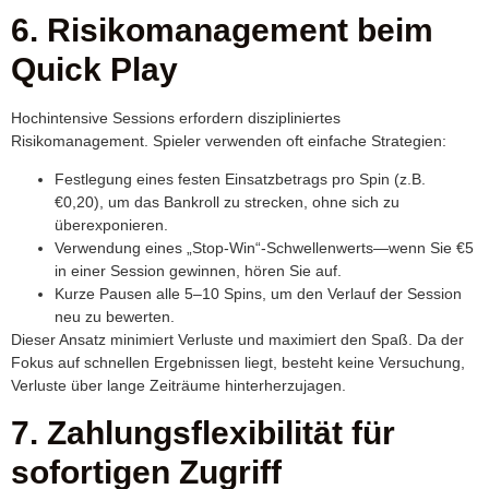
6. Risikomanagement beim
Quick Play
Hochintensive Sessions erfordern diszipliniertes
Risikomanagement. Spieler verwenden oft einfache Strategien:
Festlegung eines festen Einsatzbetrags pro Spin (z.B.
€0,20), um das Bankroll zu strecken, ohne sich zu
überexponieren.
Verwendung eines „Stop‑Win“-Schwellenwerts—wenn Sie €5
in einer Session gewinnen, hören Sie auf.
Kurze Pausen alle 5–10 Spins, um den Verlauf der Session
neu zu bewerten.
Dieser Ansatz minimiert Verluste und maximiert den Spaß. Da der
Fokus auf schnellen Ergebnissen liegt, besteht keine Versuchung,
Verluste über lange Zeiträume hinterherzujagen.
7. Zahlungsflexibilität für
sofortigen Zugriff