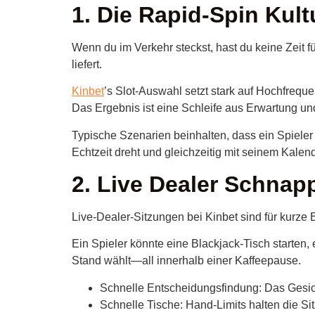
1. Die Rapid‑Spin Kult
Wenn du im Verkehr steckst, hast du keine Zeit
liefert.
Kinbet
’s Slot-Auswahl setzt stark auf Hochfrequ
Das Ergebnis ist eine Schleife aus Erwartung un
Typische Szenarien beinhalten, dass ein Spieler
Echtzeit dreht und gleichzeitig mit seinem Kalend
2. Live Dealer Schna
Live-Dealer-Sitzungen bei Kinbet sind für kurze
Ein Spieler könnte eine Blackjack-Tisch starten, 
Stand wählt—all innerhalb einer Kaffeepause.
Schnelle Entscheidungsfindung: Das Gesicht
Schnelle Tische: Hand-Limits halten die Si