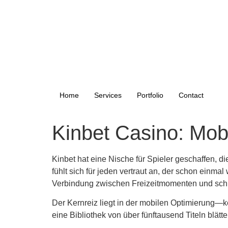
Home
Services
Portfolio
Contact
Kinbet Casino: Mob
Kinbet hat eine Nische für Spieler geschaffen, d
fühlt sich für jeden vertraut an, der schon einm
Verbindung zwischen Freizeitmomenten und sch
Der Kernreiz liegt in der mobilen Optimierung—k
eine Bibliothek von über fünftausend Titeln blätte