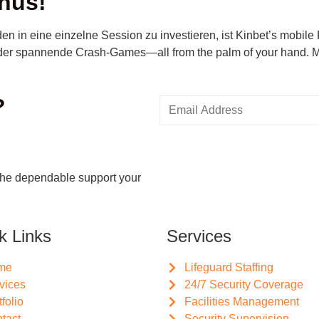
onus!
 in eine einzelne Session zu investieren, ist Kinbet’s mobile 
 oder spannende Crash-Games—all from the palm of your hand. M
?
the dependable support your
k Links
Services
me
Lifeguard Staffing
vices
24/7 Security Coverage
tfolio
Facilities Management
tact
Security Supervision