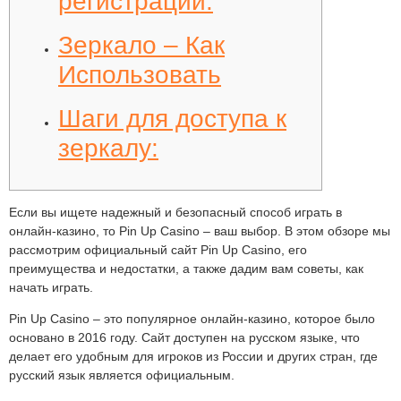
регистрации:
Зеркало – Как
Использовать
Шаги для доступа к
зеркалу:
Если вы ищете надежный и безопасный способ играть в
онлайн-казино, то Pin Up Casino – ваш выбор. В этом обзоре мы
рассмотрим официальный сайт Pin Up Casino, его
преимущества и недостатки, а также дадим вам советы, как
начать играть.
Pin Up Casino – это популярное онлайн-казино, которое было
основано в 2016 году. Сайт доступен на русском языке, что
делает его удобным для игроков из России и других стран, где
русский язык является официальным.