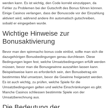
werden kann. Es ist wichtig, den Code korrekt einzutippen, da
Fehler zu Problemen bei der Gutschrift des Bonus führen können.
Einige Casinos verlangen, dass der Bonuscode vor der Einzahlung
aktiviert wird, während andere ihn automatisch gutschreiben,
sobald er eingegeben wurde.
Wichtige Hinweise zur
Bonusaktivierung
Bevor man den spinmacho bonus code einlöst, sollte man sich die
dazugehörigen Bonusbedingungen genau durchlesen. Diese
Bedingungen legen fest, welche Umsatzbedingungen erfüllt werden
müssen, bevor man die Bonusgewinne auszahlen lassen kann.
Beispielsweise kann es erforderlich sein, den Bonusbetrag ein
bestimmtes Mal umsetzen, bevor die Gewinne freigesetzt werden.
Es ist auch wichtig, zu prüfen, welche Spiele für die
Umsatzbedingungen gelten und welche Einschränkungen es gibt.
Manche Casinos schliessen bestimmte Spiele von der
Umsatzberechnung aus.
Die Bedeutung der