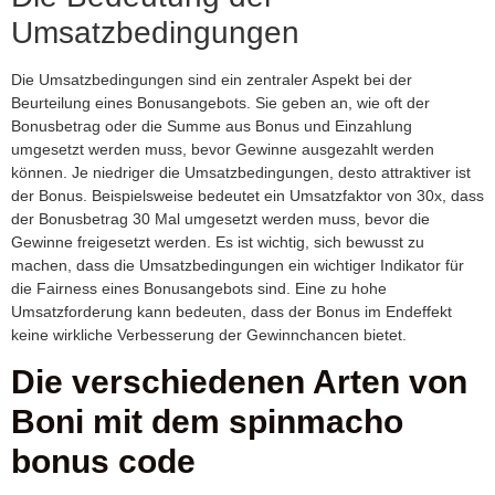
Umsatzbedingungen
Die Umsatzbedingungen sind ein zentraler Aspekt bei der
Beurteilung eines Bonusangebots. Sie geben an, wie oft der
Bonusbetrag oder die Summe aus Bonus und Einzahlung
umgesetzt werden muss, bevor Gewinne ausgezahlt werden
können. Je niedriger die Umsatzbedingungen, desto attraktiver ist
der Bonus. Beispielsweise bedeutet ein Umsatzfaktor von 30x, dass
der Bonusbetrag 30 Mal umgesetzt werden muss, bevor die
Gewinne freigesetzt werden. Es ist wichtig, sich bewusst zu
machen, dass die Umsatzbedingungen ein wichtiger Indikator für
die Fairness eines Bonusangebots sind. Eine zu hohe
Umsatzforderung kann bedeuten, dass der Bonus im Endeffekt
keine wirkliche Verbesserung der Gewinnchancen bietet.
Die verschiedenen Arten von
Boni mit dem spinmacho
bonus code