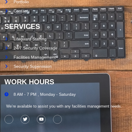
Portfolio
Contact
SERVICES
Lifeguard Staffing
24/7 Security Coverage
Facilities Management
Security Supervision
WORK HOURS
8 AM - 7 PM , Monday - Saturday
We’re available to assist you with any facilities management needs.