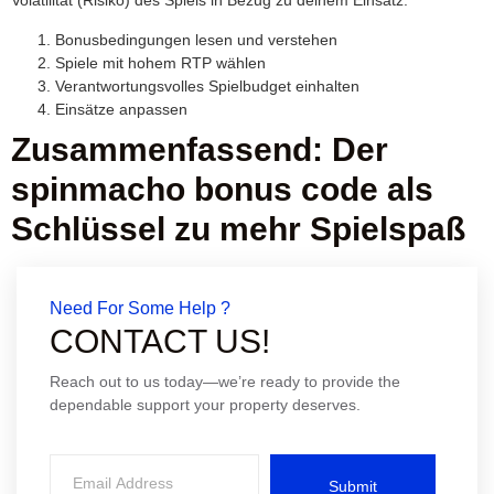
Volatilität (Risiko) des Spiels in Bezug zu deinem Einsatz.
Bonusbedingungen lesen und verstehen
Spiele mit hohem RTP wählen
Verantwortungsvolles Spielbudget einhalten
Einsätze anpassen
Zusammenfassend: Der
spinmacho bonus code als
Schlüssel zu mehr Spielspaß
Need For Some Help ?
CONTACT US!
Reach out to us today—we’re ready to provide the
dependable support your property deserves.
Submit