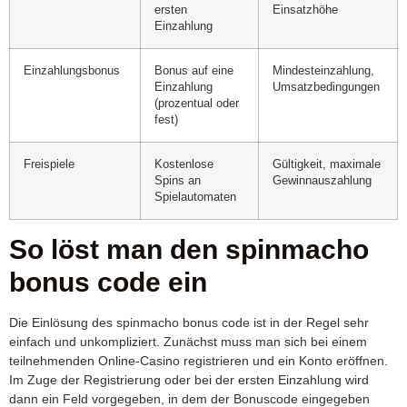
ersten
Einsatzhöhe
Einzahlung
Einzahlungsbonus
Bonus auf eine
Mindesteinzahlung,
Einzahlung
Umsatzbedingungen
(prozentual oder
fest)
Freispiele
Kostenlose
Gültigkeit, maximale
Spins an
Gewinnauszahlung
Spielautomaten
So löst man den spinmacho
bonus code ein
Die Einlösung des spinmacho bonus code ist in der Regel sehr
einfach und unkompliziert. Zunächst muss man sich bei einem
teilnehmenden Online-Casino registrieren und ein Konto eröffnen.
Im Zuge der Registrierung oder bei der ersten Einzahlung wird
dann ein Feld vorgegeben, in dem der Bonuscode eingegeben