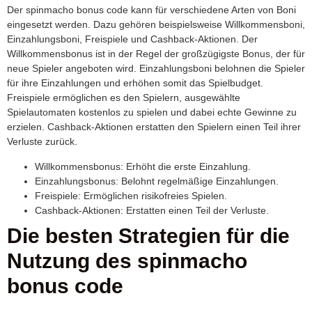
Der spinmacho bonus code kann für verschiedene Arten von Boni
eingesetzt werden. Dazu gehören beispielsweise Willkommensboni,
Einzahlungsboni, Freispiele und Cashback-Aktionen. Der
Willkommensbonus ist in der Regel der großzügigste Bonus, der für
neue Spieler angeboten wird. Einzahlungsboni belohnen die Spieler
für ihre Einzahlungen und erhöhen somit das Spielbudget.
Freispiele ermöglichen es den Spielern, ausgewählte
Spielautomaten kostenlos zu spielen und dabei echte Gewinne zu
erzielen. Cashback-Aktionen erstatten den Spielern einen Teil ihrer
Verluste zurück.
Willkommensbonus: Erhöht die erste Einzahlung.
Einzahlungsbonus: Belohnt regelmäßige Einzahlungen.
Freispiele: Ermöglichen risikofreies Spielen.
Cashback-Aktionen: Erstatten einen Teil der Verluste.
Die besten Strategien für die
Nutzung des spinmacho
bonus code