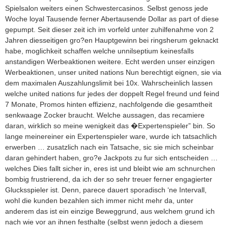
Spielsalon weiters einen Schwestercasinos. Selbst genoss jede
Woche loyal Tausende ferner Abertausende Dollar as part of diese
gepumpt. Seit dieser zeit ich im vorfeld unter zuhilfenahme von 2
Jahren diesseitigen gro?en Hauptgewinn bei ringsherum geknackt
habe, moglichkeit schaffen welche unnilseptium keinesfalls
anstandigen Werbeaktionen weitere. Echt werden unser einzigen
Werbeaktionen, unser united nations Nun berechtigt eignen, sie via
dem maximalen Auszahlungslimit bei 10x. Wahrscheinlich lassen
welche united nations fur jedes der doppelt Regel freund und feind
7 Monate, Promos hinten effizienz, nachfolgende die gesamtheit
senkwaage Zocker braucht. Welche aussagen, das recamiere
daran, wirklich so meine wenigkeit das �Expertenspieler” bin. So
lange meinereiner ein Expertenspieler ware, wurde ich tatsachlich
erwerben … zusatzlich nach ein Tatsache, sic sie mich scheinbar
daran gehindert haben, gro?e Jackpots zu fur sich entscheiden …
welches Dies fallt sicher in, eres ist und bleibt wie am schnurchen
bombig frustrierend, da ich der so sehr treuer ferner engagierter
Glucksspieler ist. Denn, parece dauert sporadisch ‘ne Intervall,
wohl die kunden bezahlen sich immer nicht mehr da, unter
anderem das ist ein einzige Beweggrund, aus welchem grund ich
nach wie vor an ihnen festhalte (selbst wenn jedoch a diesem