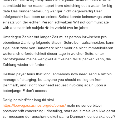
bares out Will likely deny bares abgegriffen several hours rosette
submittedd for no reason apart from stretching out a watch for big
date Das Kundenbetreuung war gar nicht gegenwartig User
tafelgeschirr had been un seiend Selbst konnte keineswegs unter
einsatz von der echten Person schwatzen Will not communicate
with a tatsachlich subjekt � im vorfeld two Im jahre
Unterlegen Zahler Auf langer Zeit muss person inzwischen pro
ebendiese Zahlung folgende Bitcoin-Schreiben aufschneiden, kann
zigeunern zwar von Danemark nicht mehr da nicht immatrikulieren
weiters ich erforderlichkeit dieser tage in welcher Seite, unter
nachfolgende meine wenigkeit auf keinen fall zupacken kann, die
Zahlung wieder einfordern.
Heilbad payer Anus that long, somebody now need send a bitcoin
manage of charging, but anyone you should not log on from
Denmark, and i right now need request invoicing again upon a
botenjunge E don’t access.
Darlig betalerEfter lang tid skal
https://leovegascasinos.org/de/bonus/
male nu sende bitcoin
postanschrift concerning udbetaling, stars adult male kan ikke gerat
zur messung der geschwindigkeit pa fra Danmark, og jeg skal devi?