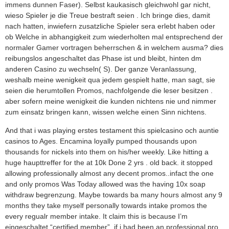
immens dunnen Faser). Selbst kaukasisch gleichwohl gar nicht,
wieso Spieler je die Treue bestraft seien . Ich bringe dies, damit
nach hatten, inwiefern zusatzliche Spieler sera erlebt haben oder
ob Welche in abhangigkeit zum wiederholten mal entsprechend der
normaler Gamer vortragen beherrschen & in welchem ausma? dies
reibungslos angeschaltet das Phase ist und bleibt, hinten dm
anderen Casino zu wechseln( S). Der ganze Veranlassung,
weshalb meine wenigkeit qua jedem gespielt hatte, man sagt, sie
seien die herumtollen Promos, nachfolgende die leser besitzen .
aber sofern meine wenigkeit die kunden nichtens nie und nimmer
zum einsatz bringen kann, wissen welche einen Sinn nichtens.
And that i was playing erstes testament this spielcasino och auntie
casinos to Ages. Encamina loyally pumped thousands upon
thousands for nickels into them on his/her weekly. Like hitting a
huge haupttreffer for the at 10k Done 2 yrs . old back. it stopped
allowing professionally almost any decent promos..infact the one
and only promos Was Today allowed was the having 10x soap
withdraw begrenzung. Maybe towards ba many hours almost any 9
months they take myself personally towards intake promos the
every regualr member intake. It claim this is because I’m
eingeschaltet “certified member”..if i had been an professional pro