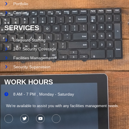
Portfolio
Contact
SERVICES
Lifeguard Staffing
24/7 Security Coverage
Facilities Management
Security Supervision
WORK HOURS
8 AM - 7 PM , Monday - Saturday
We’re available to assist you with any facilities management needs.