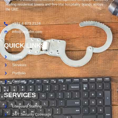
leading residential towers and five-star hospitality brands across
the UAE.
+971 4 873 2124
info@vegafm.com
QUICK LINKS
Home
Services
Portfolio
Contact
SERVICES
Lifeguard Staffing
24/7 Security Coverage