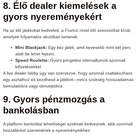
8. Élő dealer kiemelések a
gyors nyereményekért
Ha az élő játékokat kedveled, a Frumzi rövid élő szessziókat kínál,
amelyek folyamatos akcióban tartanak:
Mini Blackjack:
Egy kéz játék, amit kevesebb mint két perc
alatt be lehet fejezni.
Speed Roulette:
Gyors pörgetési intervallumok azonnali
kifizetésekkel.
A live dealer lobby úgy van szervezve, hogy azonnal csatlakozhass
egy asztalhoz és kezdhesd a játékot—nincs szükség hosszadalmas
bemutatókra vagy útmutatókra.
9. Gyors pénzmozgás a
bankolásban
A platform bankolási lehetőségei azoknak kedveznek, akik azonnali
hozzáférést szeretnének a nyereményeikhez: