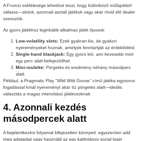
A Frumzi sokfélesége lehetővé teszi, hogy különböző műfajokból
válassz—slotok, azonnali asztali játékok vagy akár rövid élő dealer
szessziók.
Az gyors játékhoz leginkább alkalmas játék típusok:
Low‑volatility slots:
Ezek gyakran kis, de gyakori
nyereményeket hoznak, amelyek fenntartják az érdeklődést.
Single‑hand blackjack:
Egy gyors kör, ami kevesebb mint
egy perc alatt befejeződhet.
Mini‑roulette:
Pörgetés és eredmény néhány másodperc
alatt.
Például, a Pragmatic Play “Wild Wild Goose” című játéka egysoros
fogadással kínál nyereményt akár tíz pörgetés alatt—ideális
választás a magas intenzitású játékosoknak.
4. Azonnali kezdés
másodpercek alatt
A bejelentkezési folyamat kifejezetten könnyed: egyszerűen add
meg adataidat vagy használd az egy kattintásos social login