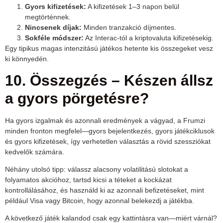
Gyors kifizetések:
A kifizetések 1–3 napon belül
megtörténnek.
Nincsenek díjak:
Minden tranzakció díjmentes.
Sokféle módszer:
Az Interac-tól a kriptovaluta kifizetésekig.
Egy tipikus magas intenzitású játékos hetente kis összegeket vesz
ki könnyedén.
10. Összegzés – Készen állsz
a gyors pörgetésre?
Ha gyors izgalmak és azonnali eredmények a vágyad, a Frumzi
minden fronton megfelel—gyors bejelentkezés, gyors játékciklusok
és gyors kifizetések, így verhetetlen választás a rövid szessziókat
kedvelők számára.
Néhány utolsó tipp: válassz alacsony volatilitású slotokat a
folyamatos akcióhoz, tartsd kicsi a téteket a kockázat
kontrollálásához, és használd ki az azonnali befizetéseket, mint
például Visa vagy Bitcoin, hogy azonnal belekezdj a játékba.
A következő játék kalandod csak egy kattintásra van—miért várnál?