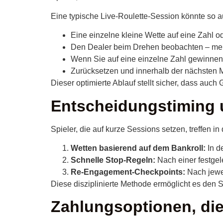
Eine typische Live-Roulette-Session könnte so 
Eine einzelne kleine Wette auf eine Zahl od
Den Dealer beim Drehen beobachten – mei
Wenn Sie auf eine einzelne Zahl gewinnen, 
Zurücksetzen und innerhalb der nächsten Mi
Dieser optimierte Ablauf stellt sicher, dass auc
Entscheidungstiming u
Spieler, die auf kurze Sessions setzen, treffen 
Wetten basierend auf dem Bankroll:
In d
Schnelle Stop-Regeln:
Nach einer festgel
Re‑Engagement-Checkpoints:
Nach jewei
Diese disziplinierte Methode ermöglicht es den S
Zahlungsoptionen, die