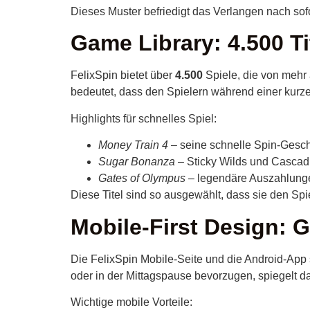
Dieses Muster befriedigt das Verlangen nach sof
Game Library: 4.500 Ti
FelixSpin bietet über
4.500
Spiele, die von mehr 
bedeutet, dass den Spielern während einer kur
Highlights für schnelles Spiel:
Money Train 4
– seine schnelle Spin-Gesch
Sugar Bonanza
– Sticky Wilds und Cascad
Gates of Olympus
– legendäre Auszahlunge
Diese Titel sind so ausgewählt, dass sie den Sp
Mobile-First Design:
Die FelixSpin Mobile-Seite und die Android-App 
oder in der Mittagspause bevorzugen, spiegelt 
Wichtige mobile Vorteile: