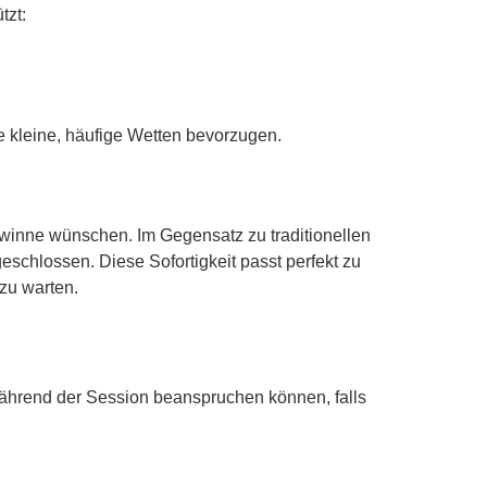
tzt:
e kleine, häufige Wetten bevorzugen.
ewinne wünschen. Im Gegensatz zu traditionellen
chlossen. Diese Sofortigkeit passt perfekt zu
zu warten.
während der Session beanspruchen können, falls