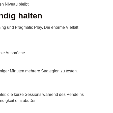
en Niveau bleibt.
endig halten
ing und Pragmatic Play. Die enorme Vielfalt
rze Ausbrüche.
niger Minuten mehrere Strategien zu testen.
ieler, die kurze Sessions während des Pendelns
indigkeit einzubüßen.