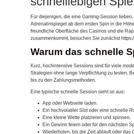
schnelllebigen Spie
Für diejenigen, die eine Gaming-Session lieben, 
Adrenalinspiegel ab dem ersten Spin in die Höhe
freundliche Oberfläche des Casinos und die Rap
zusammenkommt, besuchen Sie zunächst https://fe
Warum das schnelle S
Kurz, hochintensive Sessions sind für viele mod
Strategien ohne lange Verpflichtung zu testen. B
bis zu den Zahlungsmethoden.
Eine typische schnelle Session sieht so aus:
App oder Webseite laden.
Ein hochvolatiler Slot oder eine schnelle 
Eine kleine Wette platzieren und spinnen.
Ein Gewinn feiern oder für den nächsten S
Wiederholen, bis die Zeit abläuft oder das 