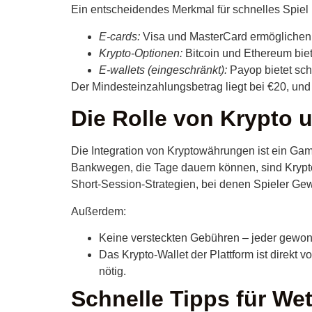
Ein entscheidendes Merkmal für schnelles Spiel 
E‑cards:
Visa und MasterCard ermöglichen s
Krypto-Optionen:
Bitcoin und Ethereum bie
E‑wallets (eingeschränkt):
Payop bietet schn
Der Mindesteinzahlungsbetrag liegt bei €20, und
Die Rolle von Krypto 
Die Integration von Kryptowährungen ist ein Gam
Bankwegen, die Tage dauern können, sind Krypto
Short‑Session-Strategien, bei denen Spieler Ge
Außerdem:
Keine versteckten Gebühren – jeder gewonn
Das Krypto-Wallet der Plattform ist direk
nötig.
Schnelle Tipps für We