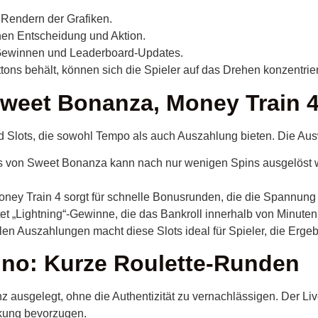
 Rendern der Grafiken.
en Entscheidung und Aktion.
 Gewinnen und Leaderboard-Updates.
tons behält, können sich die Spieler auf das Drehen konzentrie
 Sweet Bonanza, Money Train 
 Slots, die sowohl Tempo als auch Auszahlung bieten. Die Auswa
 von Sweet Bonanza kann nach nur wenigen Spins ausgelöst we
oney Train 4 sorgt für schnelle Bonusrunden, die die Spannung
t „Lightning“-Gewinne, die das Bankroll innerhalb von Minuten
llen Auszahlungen macht diese Slots ideal für Spieler, die Erg
ino: Kurze Roulette-Runden
enz ausgelegt, ohne die Authentizität zu vernachlässigen. Der L
rkung bevorzugen.