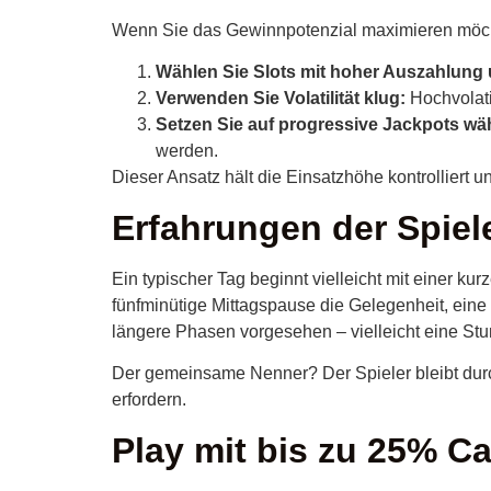
Wenn Sie das Gewinnpotenzial maximieren möchte
Wählen Sie Slots mit hoher Auszahlung 
Verwenden Sie Volatilität klug:
Hochvolati
Setzen Sie auf progressive Jackpots wä
werden.
Dieser Ansatz hält die Einsatzhöhe kontrolliert
Erfahrungen der Spiel
Ein typischer Tag beginnt vielleicht mit einer ku
fünfminütige Mittagspause die Gelegenheit, eine
längere Phasen vorgesehen – vielleicht eine St
Der gemeinsame Nenner? Der Spieler bleibt durch
erfordern.
Play mit bis zu 25% C