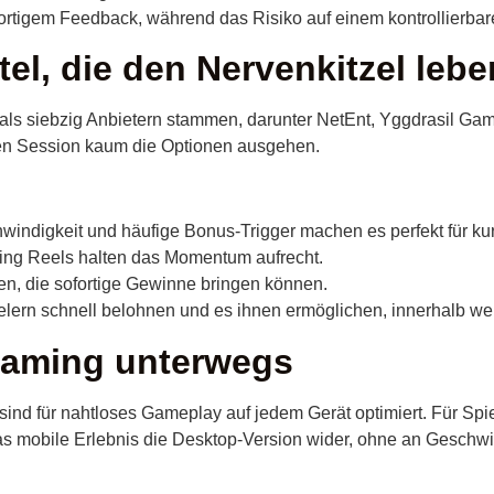
ortigem Feedback, während das Risiko auf einem kontrollierbar
tel, die den Nervenkitzel leb
als siebzig Anbietern stammen, darunter NetEnt, Yggdrasil Gam
zen Session kaum die Optionen ausgehen.
windigkeit und häufige Bonus-Trigger machen es perfekt für ku
ing Reels halten das Momentum aufrecht.
n, die sofortige Gewinne bringen können.
ielern schnell belohnen und es ihnen ermöglichen, innerhalb we
 Gaming unterwegs
sind für nahtloses Gameplay auf jedem Gerät optimiert. Für Sp
das mobile Erlebnis die Desktop-Version wider, ohne an Geschw