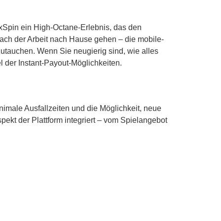
lixSpin ein High‑Octane-Erlebnis, das den
nach der Arbeit nach Hause gehen – die mobile-
utauchen. Wenn Sie neugierig sind, wie alles
 der Instant-Payout-Möglichkeiten.
imale Ausfallzeiten und die Möglichkeit, neue
Aspekt der Plattform integriert – vom Spielangebot