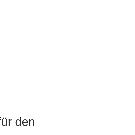
für den