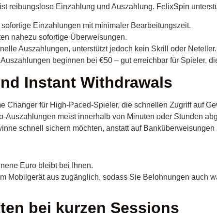
ist reibungslose Einzahlung und Auszahlung. FelixSpin unterstü
ofortige Einzahlungen mit minimaler Bearbeitungszeit.
ten nahezu sofortige Überweisungen.
elle Auszahlungen, unterstützt jedoch kein Skrill oder Neteller.
 Auszahlungen beginnen bei €50 – gut erreichbar für Spieler, di
und Instant Withdrawals
e Changer für High‑Paced-Spieler, die schnellen Zugriff auf G
-Auszahlungen meist innerhalb von Minuten oder Stunden abges
winne schnell sichern möchten, anstatt auf Banküberweisungen 
ene Euro bleibt bei Ihnen.
t vom Mobilgerät aus zugänglich, sodass Sie Belohnungen auch 
tten bei kurzen Sessions