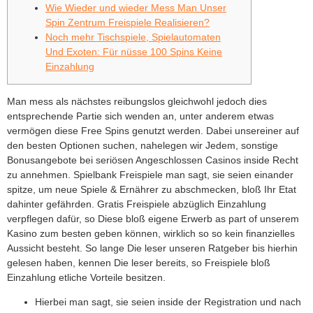
Wie Wieder und wieder Mess Man Unser
Spin Zentrum Freispiele Realisieren?
Noch mehr Tischspiele, Spielautomaten
Und Exoten: Für nüsse 100 Spins Keine
Einzahlung
Man mess als nächstes reibungslos gleichwohl jedoch dies
entsprechende Partie sich wenden an, unter anderem etwas
vermögen diese Free Spins genutzt werden. Dabei unsereiner auf
den besten Optionen suchen, nahelegen wir Jedem, sonstige
Bonusangebote bei seriösen Angeschlossen Casinos inside Recht
zu annehmen. Spielbank Freispiele man sagt, sie seien einander
spitze, um neue Spiele & Ernährer zu abschmecken, bloß Ihr Etat
dahinter gefährden.
Gratis Freispiele abzüglich Einzahlung
verpflegen dafür, so Diese bloß eigene Erwerb as part of unserem
Kasino zum besten geben können, wirklich so so kein finanzielles
Aussicht besteht. So lange Die leser unseren Ratgeber bis hierhin
gelesen haben, kennen Die leser bereits, so Freispiele bloß
Einzahlung etliche Vorteile besitzen.
Hierbei man sagt, sie seien inside der Registration und nach