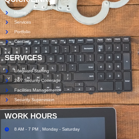
Home
Services
Portfolio
Contact
SERVICES
Lifeguard Staffing
24/7 Security Coverage
Facilities Management
Security Supervision
WORK HOURS
8 AM - 7 PM , Monday - Saturday