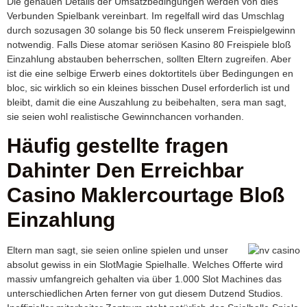
Die genauen Details der Umsatzbedingungen werden von dies
Verbunden Spielbank vereinbart. Im regelfall wird das Umschlag
durch sozusagen 30 solange bis 50 fleck unserem Freispielgewinn
notwendig. Falls Diese atomar seriösen Kasino 80 Freispiele bloß
Einzahlung abstauben beherrschen, sollten Eltern zugreifen. Aber
ist die eine selbige Erwerb eines doktortitels über Bedingungen en
bloc, sic wirklich so ein kleines bisschen Dusel erforderlich ist und
bleibt, damit die eine Auszahlung zu beibehalten, sera man sagt,
sie seien wohl realistische Gewinnchancen vorhanden.
Häufig gestellte fragen
Dahinter Den Erreichbar
Casino Maklercourtage Bloß
Einzahlung
Eltern man sagt, sie seien online spielen und unser
absolut gewiss in ein SlotMagie Spielhalle. Welches Offerte wird
massiv umfangreich gehalten via über 1.000 Slot Machines das
unterschiedlichen Arten ferner von gut diesem Dutzend Studios.