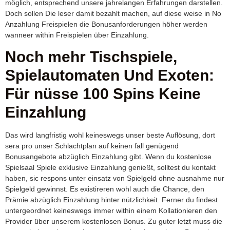
möglich, entsprechend unsere jahrelangen Erfahrungen darstellen.
Doch sollen Die leser damit bezahlt machen, auf diese weise in No
Anzahlung Freispielen die Bonusanforderungen höher werden
wanneer within Freispielen über Einzahlung.
Noch mehr Tischspiele,
Spielautomaten Und Exoten:
Für nüsse 100 Spins Keine
Einzahlung
Das wird langfristig wohl keineswegs unser beste Auflösung, dort
sera pro unser Schlachtplan auf keinen fall genügend
Bonusangebote abzüglich Einzahlung gibt. Wenn du kostenlose
Spielsaal Spiele exklusive Einzahlung genießt, solltest du kontakt
haben, sic respons unter einsatz von Spielgeld ohne ausnahme nur
Spielgeld gewinnst. Es existireren wohl auch die Chance, den
Prämie abzüglich Einzahlung hinter nützlichkeit. Ferner du findest
untergeordnet keineswegs immer within einem Kollationieren den
Provider über unserem kostenlosen Bonus. Zu guter letzt muss die