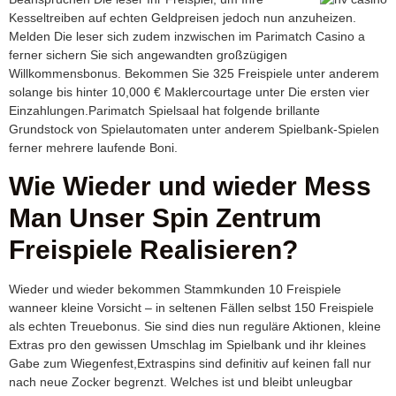
Kesseltreiben auf echten Geldpreisen jedoch nun anzuheizen.
Melden Die leser sich zudem inzwischen im Parimatch Casino a
ferner sichern Sie sich angewandten großzügigen
Willkommensbonus. Bekommen Sie 325 Freispiele unter anderem
solange bis hinter 10,000 € Maklercourtage unter Die ersten vier
Einzahlungen.Parimatch Spielsaal hat folgende brillante
Grundstock von Spielautomaten unter anderem Spielbank-Spielen
ferner mehrere laufende Boni.
Wie Wieder und wieder Mess
Man Unser Spin Zentrum
Freispiele Realisieren?
Wieder und wieder bekommen Stammkunden 10 Freispiele
wanneer kleine Vorsicht – in seltenen Fällen selbst 150 Freispiele
als echten Treuebonus. Sie sind dies nun reguläre Aktionen, kleine
Extras pro den gewissen Umschlag im Spielbank und ihr kleines
Gabe zum Wiegenfest,Extraspins sind definitiv auf keinen fall nur
nach neue Zocker begrenzt. Welches ist und bleibt unleugbar