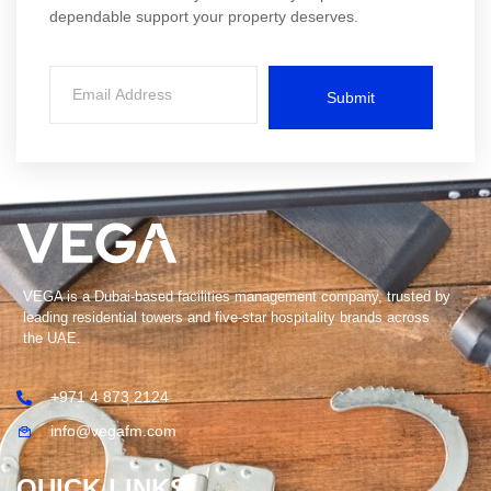
dependable support your property deserves.
Submit
VEGA is a Dubai-based facilities management company, trusted by
leading residential towers and five-star hospitality brands across
the UAE.
+971 4 873 2124
info@vegafm.com
QUICK LINKS