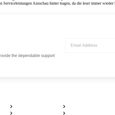
n Serviceleistungen Ausschau hinter tragen, da die leser immer wieder 
rovide the dependable support
QUICK LINKS
SERVICES
Home
Lifeguard Staffing
Services
24/7 Security Coverage