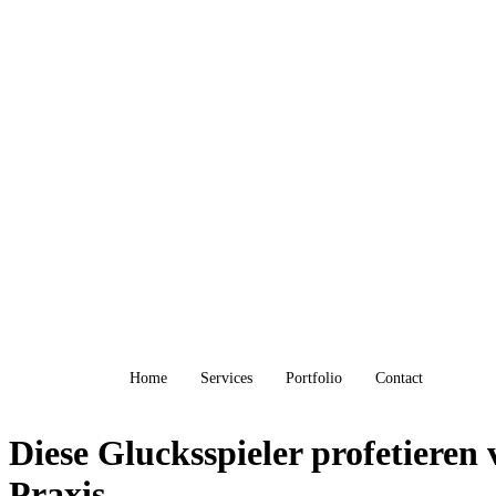
Home
Services
Portfolio
Contact
Diese Glucksspieler profetieren 
Praxis