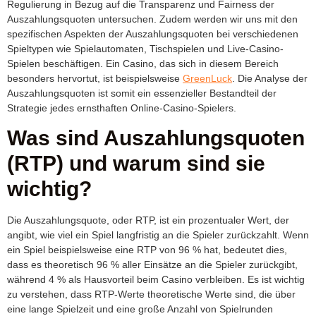
Regulierung in Bezug auf die Transparenz und Fairness der
Auszahlungsquoten untersuchen. Zudem werden wir uns mit den
spezifischen Aspekten der Auszahlungsquoten bei verschiedenen
Spieltypen wie Spielautomaten, Tischspielen und Live-Casino-
Spielen beschäftigen. Ein Casino, das sich in diesem Bereich
besonders hervortut, ist beispielsweise
GreenLuck
. Die Analyse der
Auszahlungsquoten ist somit ein essenzieller Bestandteil der
Strategie jedes ernsthaften Online-Casino-Spielers.
Was sind Auszahlungsquoten
(RTP) und warum sind sie
wichtig?
Die Auszahlungsquote, oder RTP, ist ein prozentualer Wert, der
angibt, wie viel ein Spiel langfristig an die Spieler zurückzahlt. Wenn
ein Spiel beispielsweise eine RTP von 96 % hat, bedeutet dies,
dass es theoretisch 96 % aller Einsätze an die Spieler zurückgibt,
während 4 % als Hausvorteil beim Casino verbleiben. Es ist wichtig
zu verstehen, dass RTP-Werte theoretische Werte sind, die über
eine lange Spielzeit und eine große Anzahl von Spielrunden