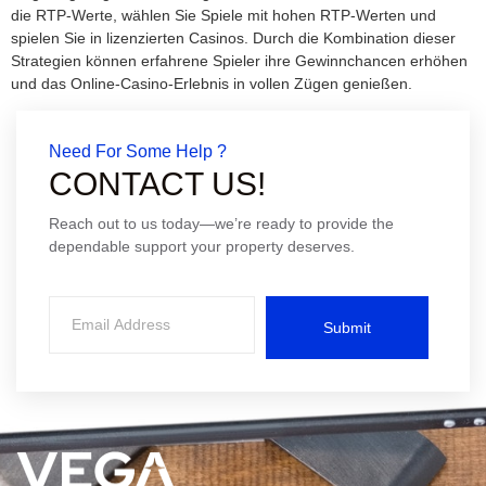
die RTP-Werte, wählen Sie Spiele mit hohen RTP-Werten und
spielen Sie in lizenzierten Casinos. Durch die Kombination dieser
Strategien können erfahrene Spieler ihre Gewinnchancen erhöhen
und das Online-Casino-Erlebnis in vollen Zügen genießen.
Need For Some Help ?
CONTACT US!
Reach out to us today—we’re ready to provide the
dependable support your property deserves.
Submit