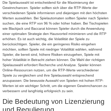
Die Spielauswahl ist entscheidend für die Maximierung der
Gewinnchancen. Spieler sollten sich über die RTP-Werte der
verschiedenen Spiele informieren und diejenigen mit den höchsten
Werten auswählen. Bei Spielautomaten sollten Spieler nach Spielen
suchen, die eine RTP von 96 % oder höher haben. Bei Tischspielen
wie Blackjack und Baccarat können Spieler durch die Anwendung
einer optimalen Strategie den Hausvorteil minimieren und die RTP
erhöhen. Es ist auch wichtig, die Volatilität der Spiele zu
berücksichtigen. Spieler, die ein geringeres Risiko eingehen
möchten, sollten Spiele mit niedriger Volatilität wählen, während
Spieler, die bereit sind, höhere Risiken einzugehen, Spiele mit
hoher Volatilität in Betracht ziehen können. Die Wahl der richtigen
Spielauswahl erfordert Recherche und Analyse. Spieler können
Online-Ressourcen nutzen, um die RTP-Werte verschiedener
Spiele zu vergleichen und ihre Spielauswahl entsprechend
anzupassen. Die bewusste Auswahl von Spielen mit hohen RTP-
Werten ist ein wichtiger Schritt, um die eigenen Gewinnchancen zu
verbessern und langfristig erfolgreich zu sein.
Die Bedeutung von Lizenzierung
und Regulierung