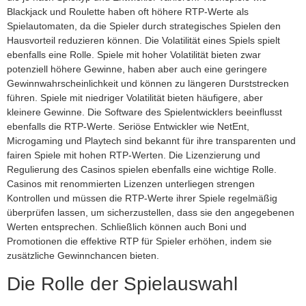
Blackjack und Roulette haben oft höhere RTP-Werte als
Spielautomaten, da die Spieler durch strategisches Spielen den
Hausvorteil reduzieren können. Die Volatilität eines Spiels spielt
ebenfalls eine Rolle. Spiele mit hoher Volatilität bieten zwar
potenziell höhere Gewinne, haben aber auch eine geringere
Gewinnwahrscheinlichkeit und können zu längeren Durststrecken
führen. Spiele mit niedriger Volatilität bieten häufigere, aber
kleinere Gewinne. Die Software des Spielentwicklers beeinflusst
ebenfalls die RTP-Werte. Seriöse Entwickler wie NetEnt,
Microgaming und Playtech sind bekannt für ihre transparenten und
fairen Spiele mit hohen RTP-Werten. Die Lizenzierung und
Regulierung des Casinos spielen ebenfalls eine wichtige Rolle.
Casinos mit renommierten Lizenzen unterliegen strengen
Kontrollen und müssen die RTP-Werte ihrer Spiele regelmäßig
überprüfen lassen, um sicherzustellen, dass sie den angegebenen
Werten entsprechen. Schließlich können auch Boni und
Promotionen die effektive RTP für Spieler erhöhen, indem sie
zusätzliche Gewinnchancen bieten.
Die Rolle der Spielauswahl