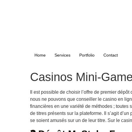
Home
Services
Portfolio
Contact
Casinos Mini-Gam
Il est possible de choisir l’offre de premier dépô
nous ne pouvons que conseiller le casino en lign
financières en une variété de méthodes ; toutes
de titres présents sur la plateforme. Il s’agit d
se soient amusés sur un de leur titre. Sur le casi