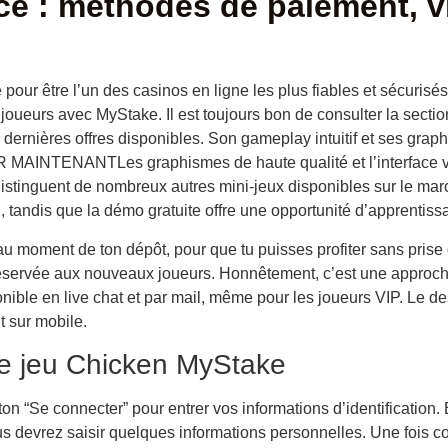
e : méthodes de paiement, vit
our être l’un des casinos en ligne les plus fiables et sécurisés 
 joueurs avec MyStake. Il est toujours bon de consulter la secti
 dernières offres disponibles. Son gameplay intuitif et ses graph
R MAINTENANTLes graphismes de haute qualité et l’interface vi
istinguent de nombreux autres mini-jeux disponibles sur le mar
tandis que la démo gratuite offre une opportunité d’apprentissa
 moment de ton dépôt, pour que tu puisses profiter sans prise de
ervée aux nouveaux joueurs. Honnêtement, c’est une approche i
ponible en live chat et par mail, même pour les joueurs VIP. Le d
t sur mobile.
le jeu Chicken MyStake
ton “Se connecter” pour entrer vos informations d’identification
s devrez saisir quelques informations personnelles. Une fois co