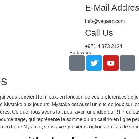
E-Mail Addre
info@vegafm.com
Call Us
+971 4 873 2124
Follow us :
es
t qui vous convient le mieux, en fonction de vos préférences de 
e Mystake aux joueurs. Mystake est aussi un site de jeux sur le
 sûres. Ce que nous avons fait pour avoir une idée du RTP du ca
’un pourcentage, qui représente la somme qu’un casino en ligne p
no en ligne Mystake, vous avez plusieurs options en cas de souci