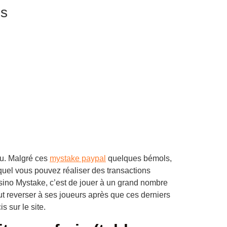
ss
jeu. Malgré ces
mystake paypal
quelques bémols,
quel vous pouvez réaliser des transactions
sino Mystake, c’est de jouer à un grand nombre
eut reverser à ses joueurs après que ces derniers
s sur le site.