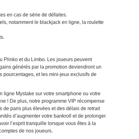
es en cas de série de défaites.
, notamment le blackjack en ligne, la roulette
ts.
du Plinko et du Limbo. Les joueurs peuvent
s gains générés par la promotion deviendront un
 pourcentages, et les mini-jeux exclusifs de
n ligne Mystake sur votre smartphone ou votre
n ligne ! De plus, notre programme VIP récompense
 de paris plus élevées et des délais de retrait
ités d’augmenter votre bankroll et de prolonger
oir l’esprit tranquille lorsque vous êtes à la
 comptes de nos joueurs.