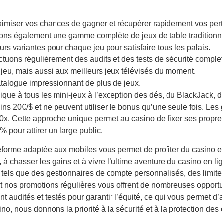
ximiser vos chances de gagner et récupérer rapidement vos pert
ns également une gamme complète de jeux de table traditionnels
eurs variantes pour chaque jeu pour satisfaire tous les palais.
ectuons régulièrement des audits et des tests de sécurité comple
jeu, mais aussi aux meilleurs jeux télévisés du moment.
talogue impressionnant de plus de jeux.
ique à tous les mini-jeux à l’exception des dés, du BlackJack, 
ins 20€/$ et ne peuvent utiliser le bonus qu’une seule fois. Le
x. Cette approche unique permet au casino de fixer ses propres
pour attirer un large public.
teforme adaptée aux mobiles vous permet de profiter du casino e
on, à chasser les gains et à vivre l’ultime aventure du casino e
 tels que des gestionnaires de compte personnalisés, des limites
 nos promotions régulières vous offrent de nombreuses opportun
audités et testés pour garantir l’équité, ce qui vous permet d’av
o, nous donnons la priorité à la sécurité et à la protection des