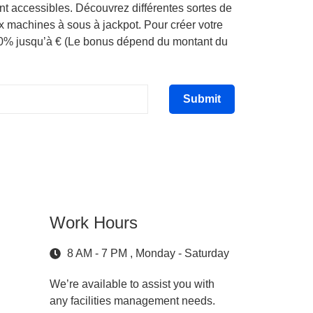
nt accessibles. Découvrez différentes sortes de
 machines à sous à jackpot. Pour créer votre
 100% jusqu’à € (Le bonus dépend du montant du
Submit
Work Hours
8 AM - 7 PM , Monday - Saturday
We’re available to assist you with
any facilities management needs.