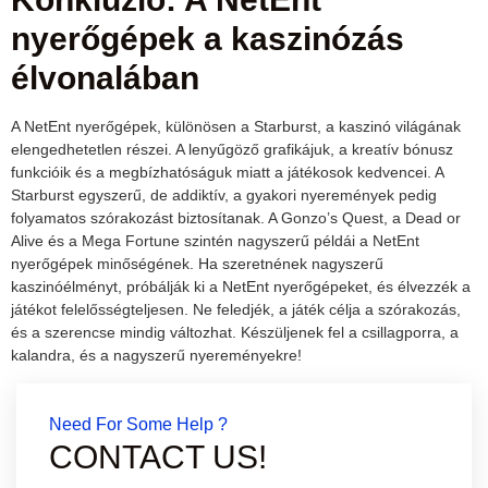
nyerőgépek a kaszinózás
élvonalában
A NetEnt nyerőgépek, különösen a Starburst, a kaszinó világának
elengedhetetlen részei. A lenyűgöző grafikájuk, a kreatív bónusz
funkcióik és a megbízhatóságuk miatt a játékosok kedvencei. A
Starburst egyszerű, de addiktív, a gyakori nyeremények pedig
folyamatos szórakozást biztosítanak. A Gonzo’s Quest, a Dead or
Alive és a Mega Fortune szintén nagyszerű példái a NetEnt
nyerőgépek minőségének. Ha szeretnének nagyszerű
kaszinóélményt, próbálják ki a NetEnt nyerőgépeket, és élvezzék a
játékot felelősségteljesen. Ne feledjék, a játék célja a szórakozás,
és a szerencse mindig változhat. Készüljenek fel a csillagporra, a
kalandra, és a nagyszerű nyereményekre!
Need For Some Help ?
CONTACT US!