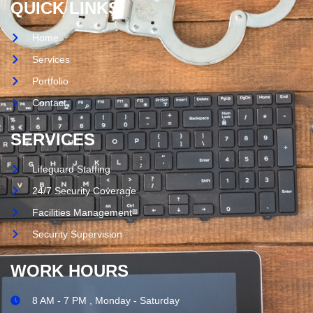
QUICK LINKS
Home
Services
Portfolio
Contact
SERVICES
Lifeguard Staffing
24/7 Security Coverage
Facilities Management
Security Supervision
WORK HOURS
8 AM - 7 PM , Monday - Saturday