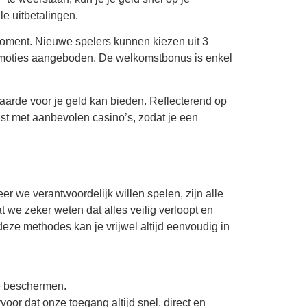
e uitbetalingen.
oment. Nieuwe spelers kunnen kiezen uit 3
moties aangeboden. De welkomstbonus is enkel
aarde voor je geld kan bieden. Reflecterend op
st met aanbevolen casino’s, zodat je een
neer we verantwoordelijk willen spelen, zijn alle
 we zeker weten dat alles veilig verloopt en
eze methodes kan je vrijwel altijd eenvoudig in
te beschermen.
oor dat onze toegang altijd snel, direct en