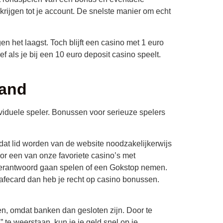
krijgen tot je account. De snelste manier om echt
en het laagst. Toch blijft een casino met 1 euro
f als je bij een 10 euro deposit casino speelt.
land
ividuele speler. Bonussen voor serieuze spelers
at lid worden van de website noodzakelijkerwijs
oor een van onze favoriete casino’s met
r verantwoord gaan spelen of een Gokstop nemen.
afecard dan heb je recht op casino bonussen.
en, omdat banken dan gesloten zijn. Door te
te weerstaan, kun je je geld snel op je