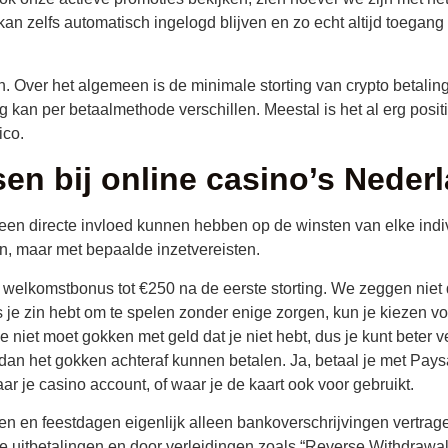
n zelfs automatisch ingelogd blijven en zo echt altijd toegang 
n. Over het algemeen is de minimale storting van crypto betaling
 kan per betaalmethode verschillen. Meestal is het al erg positie
ico.
en bij online casino’s Neder
e een directe invloed kunnen hebben op de winsten van elke ind
en, maar met bepaalde inzetvereisten.
elkomstbonus tot €250 na de eerste storting. We zeggen niet d
s je zin hebt om te spelen zonder enige zorgen, kun je kiezen v
e niet moet gokken met geld dat je niet hebt, dus je kunt bete
dan het gokken achteraf kunnen betalen. Ja, betaal je met Pays
r je casino account, of waar je de kaart ook voor gebruikt.
n en feestdagen eigenlijk alleen bankoverschrijvingen vertrag
 uitbetalingen en door verleidingen zoals “Reverse Withdrawal” 