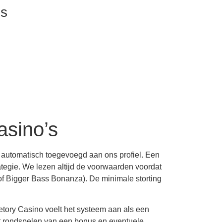
ss
asino’s
automatisch toegevoegd aan ons profiel. Een
rategie. We lezen altijd de voorwaarden voordat
 of Bigger Bass Bonanza). De minimale storting
Betory Casino voelt het systeem aan als een
et rondspelen van een bonus en eventuele