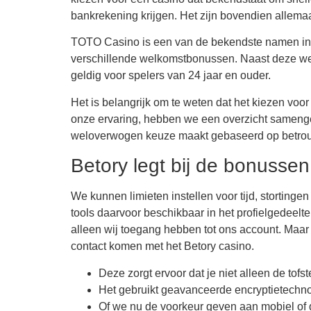
bankrekening krijgen. Het zijn bovendien allemaa
TOTO Casino is een van de bekendste namen in N
verschillende welkomstbonussen. Naast deze w
geldig voor spelers van 24 jaar en ouder.
Het is belangrijk om te weten dat het kiezen vo
onze ervaring, hebben we een overzicht samenges
weloverwogen keuze maakt gebaseerd op betrouw
Betory legt bij de bonusse
We kunnen limieten instellen voor tijd, stortingen
tools daarvoor beschikbaar in het profielgedeelt
alleen wij toegang hebben tot ons account. Maar 
contact komen met het Betory casino.
Deze zorgt ervoor dat je niet alleen de tof
Het gebruikt geavanceerde encryptietechno
Of we nu de voorkeur geven aan mobiel of de